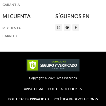
GARANTÍA
MI CUENTA
SÍGUENOS EN
I
P
F
MI CUENTA
n
i
a
s
n
c
t
t
e
CARRITO
a
e
b
g
r
o
r
e
o
a
s
k
m
t
-
f
Copyright © 2024 Yess Watches
AVISO LEGAL
POLÍTICA DE COOKIES
POLÍTICAS DE PRIVACIDAD
POLÍTICA DE DEVOLUCIONES