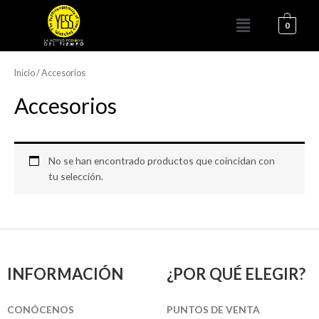
Ir
Menú
al
0
contenido
Inicio
/ Accesorios
Accesorios
No se han encontrado productos que coincidan con
tu selección.
INFORMACIÓN
¿POR QUÉ ELEGIR?
CONÓCENOS
PUNTOS DE VENTA