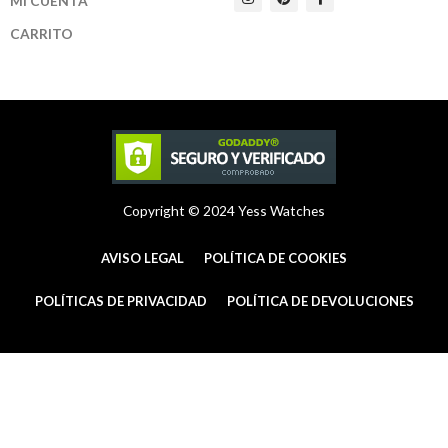
MI CUENTA
n
i
a
s
n
c
t
t
e
CARRITO
a
e
b
g
r
o
r
e
o
a
s
k
m
t
-
f
Copyright © 2024 Yess Watches
AVISO LEGAL
POLÍTICA DE COOKIES
POLÍTICAS DE PRIVACIDAD
POLÍTICA DE DEVOLUCIONES