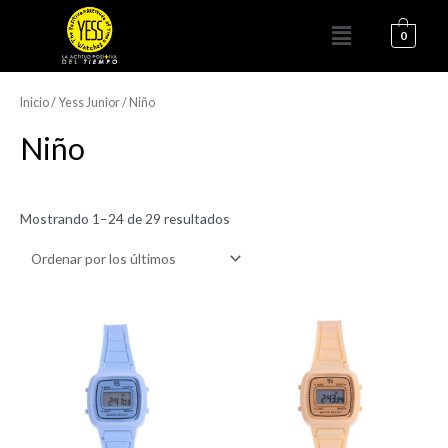
Ir
Menú
al
0
contenido
Ordenado
por
los
Inicio
/
Yess Junior
/ Niño
últimos
Niño
Mostrando 1–24 de 29 resultados