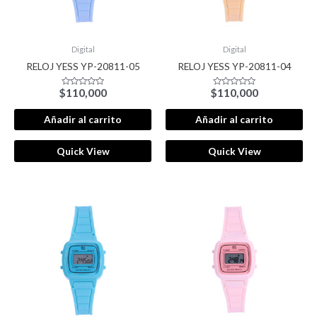
Digital
Digital
RELOJ YESS YP-20811-05
RELOJ YESS YP-20811-04
$
110,000
$
110,000
Valorado
Valorado
con
con
0
0
de
de
Añadir al carrito
Añadir al carrito
5
5
Quick View
Quick View