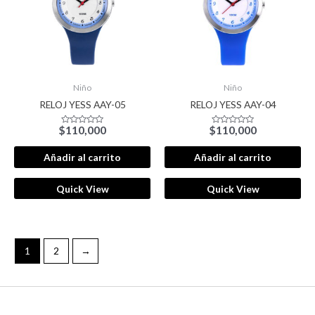
Niño
Niño
RELOJ YESS AAY-05
RELOJ YESS AAY-04
$
110,000
$
110,000
Valorado
Valorado
con
con
0
0
de
de
Añadir al carrito
Añadir al carrito
5
5
Quick View
Quick View
1
2
→