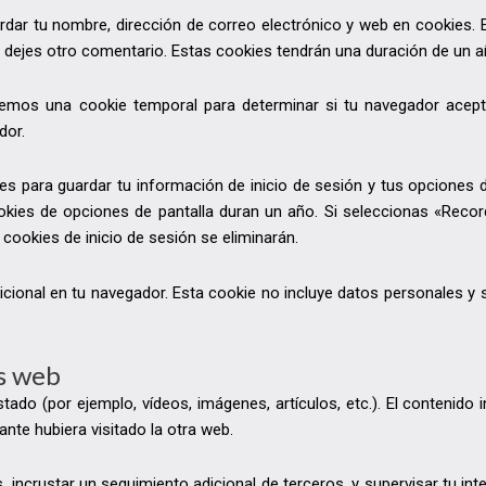
ardar tu nombre, dirección de correo electrónico y web en cookies.
o dejes otro comentario. Estas cookies tendrán una duración de un a
laremos una cookie temporal para determinar si tu navegador acep
dor.
s para guardar tu información de inicio de sesión y tus opciones de
okies de opciones de pantalla duran un año. Si seleccionas «Recor
cookies de inicio de sesión se eliminarán.
dicional en tu navegador. Esta cookie no incluye datos personales y 
os web
ustado (por ejemplo, vídeos, imágenes, artículos, etc.). El contenid
nte hubiera visitado la otra web.
s, incrustar un seguimiento adicional de terceros, y supervisar tu i