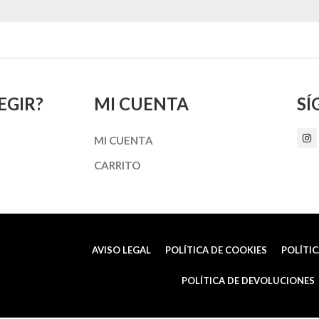
EGIR?
MI CUENTA
SÍ
I
MI CUENTA
n
s
t
CARRITO
a
g
r
a
m
AVISO LEGAL
POLÍTICA DE COOKIES
POLÍTIC
POLÍTICA DE DEVOLUCIONES