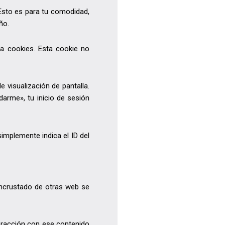
 Esto es para tu comodidad,
ño.
ta cookies. Esta cookie no
 visualización de pantalla.
darme», tu inicio de sesión
simplemente indica el ID del
o incrustado de otras web se
nteracción con ese contenido