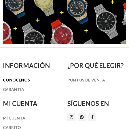
INFORMACIÓN
¿POR QUÉ ELEGIR?
CONÓCENOS
PUNTOS DE VENTA
GARANTÍA
MI CUENTA
SÍGUENOS EN
I
P
F
MI CUENTA
n
i
a
s
n
c
t
t
e
CARRITO