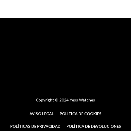
a
e
b
g
r
o
r
e
o
a
s
k
m
t
-
f
Copyright © 2024 Yess Watches
AVISO LEGAL
POLÍTICA DE COOKIES
POLÍTICAS DE PRIVACIDAD
POLÍTICA DE DEVOLUCIONES