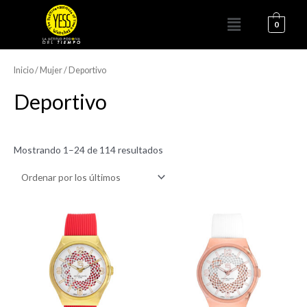
Ir
Menú
al
0
contenido
Ordenado
por
los
Inicio
/
Mujer
/ Deportivo
últimos
Deportivo
Mostrando 1–24 de 114 resultados