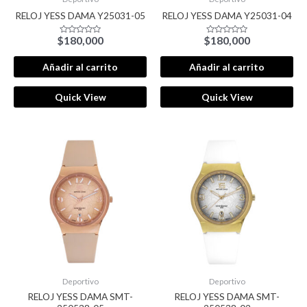
RELOJ YESS DAMA Y25031-05
RELOJ YESS DAMA Y25031-04
$
180,000
$
180,000
Valorado
Valorado
con
con
0
0
de
de
Añadir al carrito
Añadir al carrito
5
5
Quick View
Quick View
Deportivo
Deportivo
RELOJ YESS DAMA SMT-
RELOJ YESS DAMA SMT-