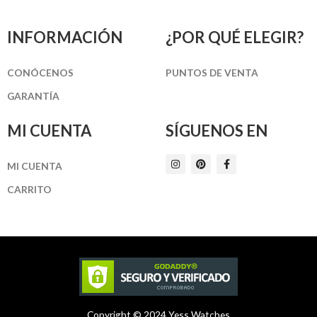
INFORMACIÓN
¿POR QUÉ ELEGIR?
CONÓCENOS
PUNTOS DE VENTA
GARANTÍA
MI CUENTA
SÍGUENOS EN
I
P
F
MI CUENTA
n
i
a
s
n
c
t
t
e
CARRITO
a
e
b
g
r
o
r
e
o
a
s
k
m
t
-
f
Copyright © 2024 Yess Watches