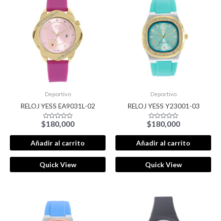
Deportivo
Deportivo
RELOJ YESS EA9031L-02
RELOJ YESS Y23001-03
$
180,000
$
180,000
Valorado
Valorado
con
con
0
0
de
de
Añadir al carrito
Añadir al carrito
5
5
Quick View
Quick View