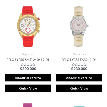
Deportivo
Deportivo
RELOJ YESS SMT-240619-01
RELOJ YESS EA3242-04
$
300,000
$
230,000
Valorado
Valorado
con
con
0
0
de
de
Añadir al carrito
Añadir al carrito
5
5
Quick View
Quick View