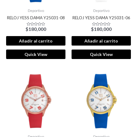
Deportivo
Deportivo
RELOJ YESS DAMA Y25031-08
RELOJ YESS DAMA Y25031-06
$
180,000
$
180,000
Valorado
Valorado
con
con
0
0
de
de
Añadir al carrito
Añadir al carrito
5
5
Quick View
Quick View
Deportivo
Deportivo