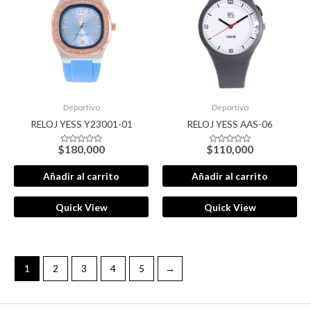
Deportivo
Deportivo
RELOJ YESS Y23001-01
RELOJ YESS AAS-06
$
180,000
$
110,000
Valorado
Valorado
con
con
0
0
de
de
Añadir al carrito
Añadir al carrito
5
5
Quick View
Quick View
1
2
3
4
5
→