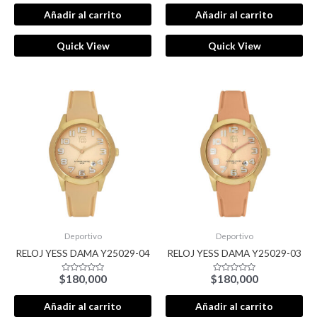
0
0
de
de
Añadir al carrito
Añadir al carrito
5
5
Quick View
Quick View
Deportivo
Deportivo
RELOJ YESS DAMA Y25029-04
RELOJ YESS DAMA Y25029-03
$
180,000
$
180,000
Valorado
Valorado
con
con
0
0
de
de
Añadir al carrito
Añadir al carrito
5
5