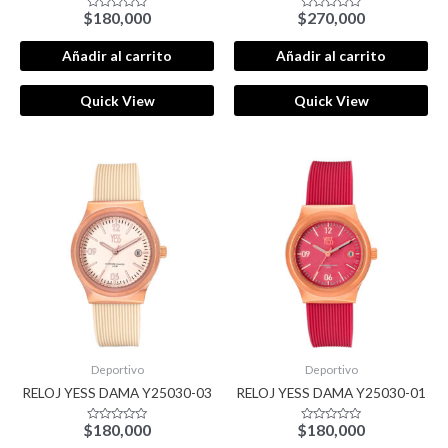
$
180,000
$
270,000
Valorado
Valorado
con
con
0
0
de
de
Añadir al carrito
Añadir al carrito
5
5
Quick View
Quick View
Deportivo
Deportivo
RELOJ YESS DAMA Y25030-03
RELOJ YESS DAMA Y25030-01
$
180,000
$
180,000
Valorado
Valorado
con
con