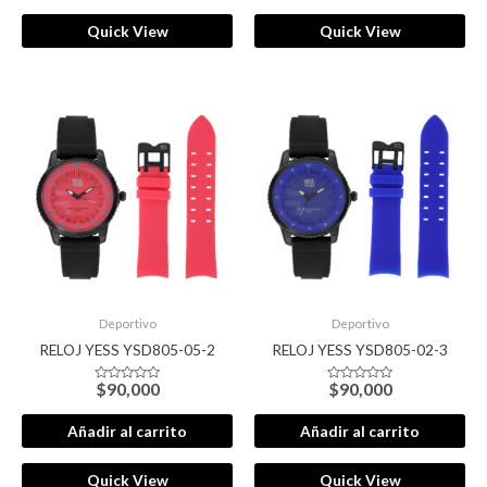
Quick View
Quick View
Deportivo
Deportivo
RELOJ YESS YSD805-05-2
RELOJ YESS YSD805-02-3
$
90,000
$
90,000
Valorado
Valorado
con
con
0
0
de
de
Añadir al carrito
Añadir al carrito
5
5
Quick View
Quick View