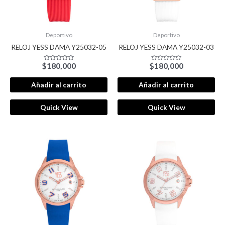
Deportivo
Deportivo
RELOJ YESS DAMA Y25032-05
RELOJ YESS DAMA Y25032-03
$
180,000
$
180,000
Valorado
Valorado
con
con
0
0
de
de
Añadir al carrito
Añadir al carrito
5
5
Quick View
Quick View