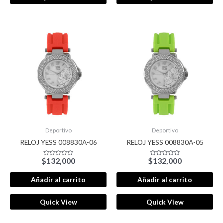
Deportivo
Deportivo
RELOJ YESS 008830A-06
RELOJ YESS 008830A-05
$
132,000
$
132,000
Valorado
Valorado
con
con
0
0
de
de
Añadir al carrito
Añadir al carrito
5
5
Quick View
Quick View