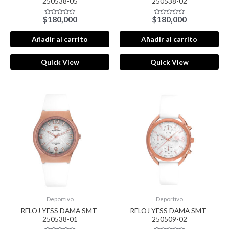
250538-05
250538-02
$
180,000
$
180,000
Valorado
Valorado
con
con
0
0
de
de
Añadir al carrito
Añadir al carrito
5
5
Quick View
Quick View
Deportivo
Deportivo
RELOJ YESS DAMA SMT-
RELOJ YESS DAMA SMT-
250538-01
250509-02