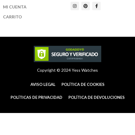
I
P
F
MI CUENTA
n
i
a
s
n
c
t
t
e
CARRITO
a
e
b
g
r
o
r
e
o
a
s
k
m
t
-
f
Copyright © 2024 Yess Watches
AVISO LEGAL
POLÍTICA DE COOKIES
POLÍTICAS DE PRIVACIDAD
POLÍTICA DE DEVOLUCIONES