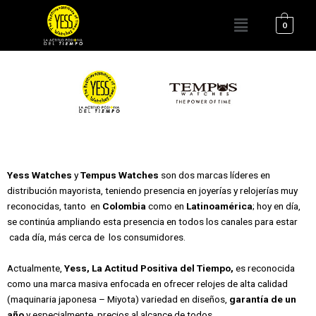
Ir
Menú
al
0
contenido
Yess Watches
y
Tempus Watches
son dos marcas líderes en
distribución mayorista, teniendo presencia en joyerías y relojerías muy
reconocidas, tanto en
Colombia
como en
Latinoamérica
; hoy en día,
se continúa ampliando esta presencia en todos los canales para estar
cada día, más cerca de los consumidores.
Actualmente,
Yess, La Actitud Positiva del Tiempo,
es reconocida
como una marca masiva enfocada en ofrecer relojes de alta calidad
(maquinaria japonesa – Miyota) variedad en diseños,
garantía de un
año
y especialmente, precios al alcance de todos.