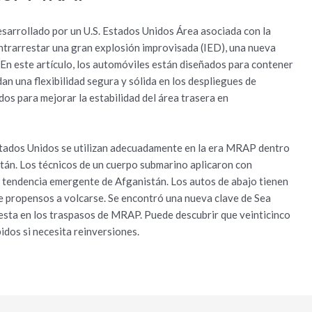
arrollado por un U.S. Estados Unidos Área asociada con la
trarrestar una gran explosión improvisada (IED), una nueva
. En este artículo, los automóviles están diseñados para contener
ndan una flexibilidad segura y sólida en los despliegues de
os para mejorar la estabilidad del área trasera en
Estados Unidos se utilizan adecuadamente en la era MRAP dentro
istán. Los técnicos de un cuerpo submarino aplicaron con
 tendencia emergente de Afganistán. Los autos de abajo tienen
ce propensos a volcarse. Se encontró una nueva clave de Sea
esta en los traspasos de MRAP. Puede descubrir que veinticinco
dos si necesita reinversiones.