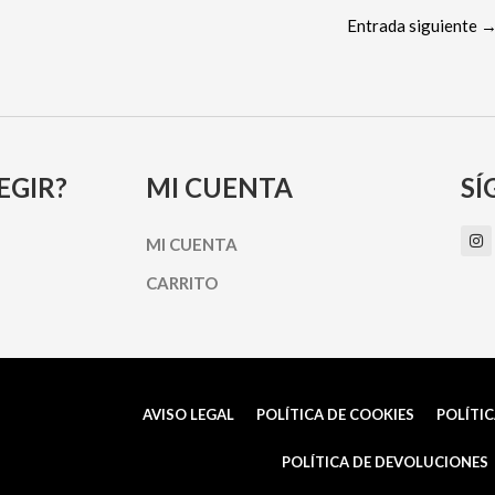
Entrada siguiente
EGIR?
MI CUENTA
SÍ
I
MI CUENTA
n
s
t
CARRITO
a
g
r
a
m
AVISO LEGAL
POLÍTICA DE COOKIES
POLÍTIC
POLÍTICA DE DEVOLUCIONES