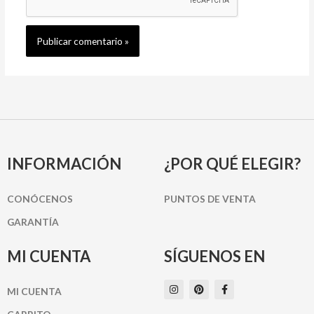
INFORMACIÓN
¿POR QUÉ ELEGIR?
CONÓCENOS
PUNTOS DE VENTA
GARANTÍA
MI CUENTA
SÍGUENOS EN
I
P
F
MI CUENTA
n
i
a
s
n
c
t
t
e