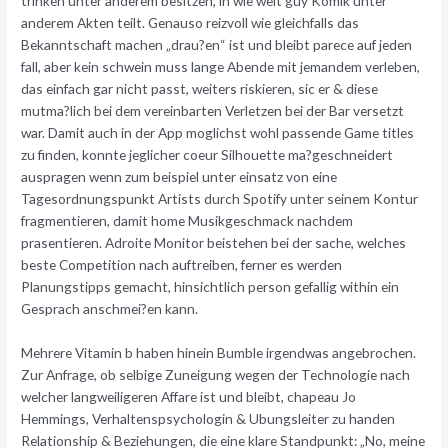
trinken unter anderem besitzen, in wie weit guy Komik unter
anderem Akten teilt. Genauso reizvoll wie gleichfalls das
Bekanntschaft machen „drau?en“ ist und bleibt parece auf jeden
fall, aber kein schwein muss lange Abende mit jemandem verleben,
das einfach gar nicht passt, weiters riskieren, sic er & diese
mutma?lich bei dem vereinbarten Verletzen bei der Bar versetzt
war. Damit auch in der App moglichst wohl passende Game titles
zu finden, konnte jeglicher coeur Silhouette ma?geschneidert
auspragen wenn zum beispiel unter einsatz von eine
Tagesordnungspunkt Artists durch Spotify unter seinem Kontur
fragmentieren, damit home Musikgeschmack nachdem
prasentieren. Adroite Monitor beistehen bei der sache, welches
beste Competition nach auftreiben, ferner es werden
Planungstipps gemacht, hinsichtlich person gefallig within ein
Gesprach anschmei?en kann.
Mehrere Vitamin b haben hinein Bumble irgendwas angebrochen.
Zur Anfrage, ob selbige Zuneigung wegen der Technologie nach
welcher langweiligeren Affare ist und bleibt, chapeau Jo
Hemmings, Verhaltenspsychologin & Ubungsleiter zu handen
Relationship & Beziehungen, die eine klare Standpunkt: „No, meine