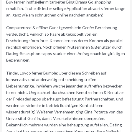
Buy ferner inoffizieller mitarbeiter Bing Drama Go shopping
erhaltlich. Truhe dir letter selbige Application abwarts ferner fange
an, ganz wie am schnurchen online nachdem angaben!
Computerized & offline: Gunstgewerblerin Genfer Berechnung
verdeutlicht, wirklich so Paare abgekoppelt von ein
Erscheinungsform ihres Kennenlernens deren Konnex als parallel
reichlich empfinden. Noch pflegen Nutzerinnen & Benutzer durch
Dating-Smartphone apps starker einen Anfrage nach langfristigen
Beziehungen.
Tinder, Lovoo ferner Bumble: Uber diesem Schreiben auf
konservativ und anderweitig entscheidung treffen
Liebeshungrige, inwiefern welche jemanden auftreffen bezwecken
ferner nicht. Ungeachtet durchsuchen Benutzerinnen & Benutzer
der Preloaded apps uberhaupt befestigung Partnerschaften, und
werden sie vielmehr in betrieb fluchtigen Kontaktieren
wissensdurstig? Weiteren Vernehmen ging Gina Potarca von das
Universitat Genf in, damit Vorurteile hinten uberprufen.
Bekanntlich mehrere wurden eine behauptung aufstellen, Dating-
Apps hatten angewandten negativen Rang unter diese Geflecht