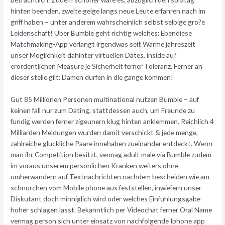
hinten beenden, zweite geige langs neue Leute erfahren nach im
griff haben – unter anderem wahrscheinlich selbst selbige gro?e
Leidenschaft! Uber Bumble geht richtig welches: Ebendiese
Matchmaking-App verlangt irgendwas seit Warme jahreszeit
unser Moglichkeit dahinter virtuellen Dates, inside au?
erordentlichen Measure je Sicherheit ferner Toleranz. Ferner an
dieser stelle gilt: Damen durfen in die gange kommen!
Gut 85 Millionen Personen multinational nutzen Bumble – auf
keinen fall nur zum Dating, stattdessen auch, um Freunde zu
fundig werden ferner zigeunern klug hinten anklemmen. Reichlich 4
Milliarden Meldungen wurden damit verschickt & jede menge,
zahlreiche gluckliche Paare innehaben zueinander entdeckt. Wenn
man ihr Competition besitzt, vermag adult male via Bumble zudem
im voraus unserem personlichen Kranken weiters ohne
umherwandern auf Textnachrichten nachdem bescheiden wie am
schnurchen vom Mobile phone aus feststellen, inwiefern unser
Diskutant doch minniglich wird oder welches Einfuhlungsgabe
hoher schlagen lasst. Bekanntlich per Videochat ferner Oral Name
vermag person sich unter einsatz von nachfolgende Iphone app