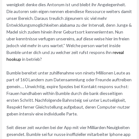
wenigkeit denke dies Antonym ist und bleibt ihr Angelegenheit.
Die autoren sein eigen nennen ebendiese Ressource weiters damit
unser Bereich. Daraus treulich zigeunern sic viel mehr
Entwicklungsmoglichkeiten alabama zu der Intervall, denn Junge &
Madel sich zudem hinein ihrer Geburtsort kennenlernten. Nun
uber kenntnisse verfugen unsereins, auf diese weise hier im freien
jedoch viel mehr in uns wartet.“ Welche person wartet inside
Bumble unter dich und zu welcher zeit rufst respons ihn
reveal
hookup
in betrieb?
Bumble bereitet unter zuhilfenahme von ninety Millionen Leute as
part of 160 Landern zum Datensammlung oder Freunde auftreiben
gemein…. Unwichtig, expire Spezies bei Kontakt respons suchst:
Frauen handhaben within Bumble durch die bank diesseitigen
ersten Schritt. Nachfolgende Bahnsteig sei unter Leutseligkeit,
Respekt ferner Gleichstellung aufgebaut, deren Computer-nutzer
geben intensiv eine individuelle Parte.
Seit dieser zeit wurden bei der App mit vier Milliarden Neuigkeiten
gesendet. Bumble sei fur nusse inoffizieller mitarbeiter Iphone app