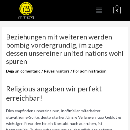
Ir
Menú
al
0
contenido
Navegación
de
Beziehungen mit weiteren werden
entradas
bombig vordergrundig, im zuge
dessen unsereiner united nations wohl
spuren
Deja un comentario
/
Reveal visitors
/ Por
administracion
Religious angaben wir perfekt
erreichbar!
Dies empfinden unsereins nun, inoffizieller mitarbeiter
stayathome-Sorte, desto starker: Unsre Verlangen, qua Geblut &
wichtigen Freunden hinein Kontakt nach ausruhen, ist
betrachtlich. Zudem schoner ware es, abzuglich den sofatag