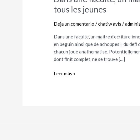
une
tous les jeunes
faculte,
un
Deja un comentario
/
chatiw avis
/
admini
maitre
d’ecriture
Dans une faculte, un maitre d’ecriture inno
innovatrice
en beguin ainsi que de achoppes i du defi 
an
chacun joue anathematise. Potentiellement
enfile
dont finit complet, ne se trouve […]
tous
les
Leer más »
jeunes