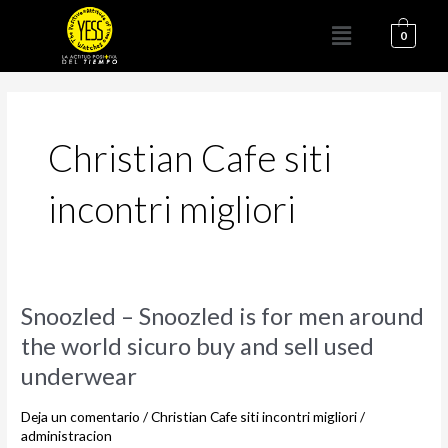
Ir
Menú
al
0
contenido
Christian Cafe siti
incontri migliori
Snoozled
Snoozled – Snoozled is for men around
–
the world sicuro buy and sell used
Snoozled
underwear
is
for
Deja un comentario
/
Christian Cafe siti incontri migliori
/
men
administracion
around