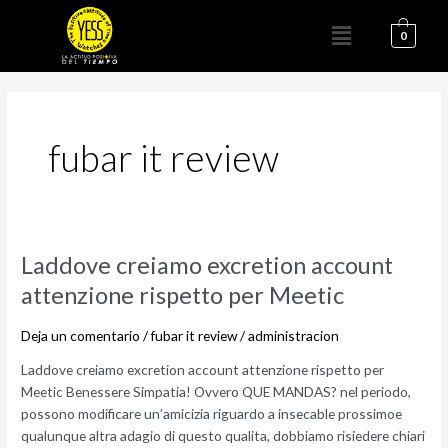
Ir
Menú
al
0
contenido
fubar it review
Laddove
Laddove creiamo excretion account
creiamo
attenzione rispetto per Meetic
excretion
account
Deja un comentario
/
fubar it review
/
administracion
attenzione
rispetto
Laddove creiamo excretion account attenzione rispetto per
per
Meetic Benessere Simpatia! Ovvero QUE MANDAS? nel periodo,
Meetic
possono modificare un’amicizia riguardo a insecable prossimoe
qualunque altra adagio di questo qualita, dobbiamo risiedere chiari