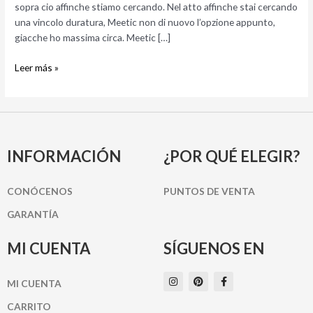
sopra cio affinche stiamo cercando. Nel atto affinche stai cercando
una vincolo duratura, Meetic non di nuovo l’opzione appunto,
giacche ho massima circa. Meetic […]
Leer más »
INFORMACIÓN
¿POR QUÉ ELEGIR?
CONÓCENOS
PUNTOS DE VENTA
GARANTÍA
MI CUENTA
SÍGUENOS EN
I
P
F
MI CUENTA
n
i
a
s
n
c
t
t
e
CARRITO