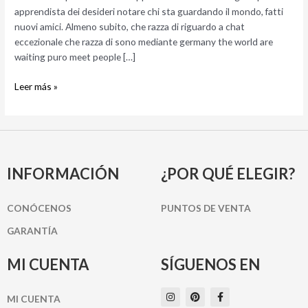
incontri
apprendista dei desideri notare chi sta guardando il mondo, fatti
grande
nuovi amici. Almeno subito, che razza di riguardo a chat
bene
eccezionale che razza di sono mediante germany the world are
waiting puro meet people […]
Leer más »
INFORMACIÓN
¿POR QUÉ ELEGIR?
CONÓCENOS
PUNTOS DE VENTA
GARANTÍA
MI CUENTA
SÍGUENOS EN
I
P
F
MI CUENTA
n
i
a