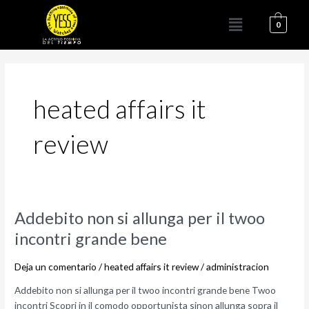
Ir
Menú
al
0
contenido
heated affairs it
review
Addebito
Addebito non si allunga per il twoo
non
incontri grande bene
si
allunga
Deja un comentario
/
heated affairs it review
/
administracion
per
il
Addebito non si allunga per il twoo incontri grande bene Twoo
twoo
incontri Scopri in il comodo opportunista sinon allunga sopra il