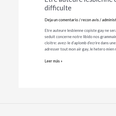
auteure
difficulte
lesbienne
copiste
Deja un comentario
/
recon avis
/
adminis
gay
ne
Etre auteure lesbienne copiste gay ne sera
sera
seduit concerne notre libido nos gramma
pas
cloitre: avez-le d’aplomb d’ecrire dans un
mettre
adresser tout mon air gay, le hetero mien
difficulte
Leer más »