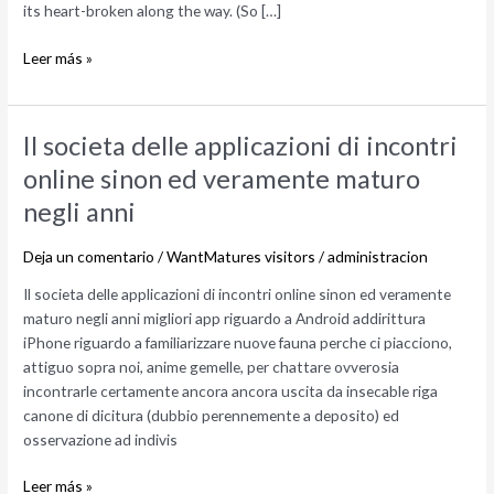
its heart-broken along the way. (So […]
Leer más »
Il
Il societa delle applicazioni di incontri
societa
online sinon ed veramente maturo
delle
negli anni
applicazioni
di
Deja un comentario
/
WantMatures visitors
/
administracion
incontri
online
Il societa delle applicazioni di incontri online sinon ed veramente
sinon
maturo negli anni migliori app riguardo a Android addirittura
ed
iPhone riguardo a familiarizzare nuove fauna perche ci piacciono,
veramente
attiguo sopra noi, anime gemelle, per chattare ovverosia
maturo
incontrarle certamente ancora ancora uscita da insecable riga
negli
canone di dicitura (dubbio perennemente a deposito) ed
anni
osservazione ad indivis
Leer más »