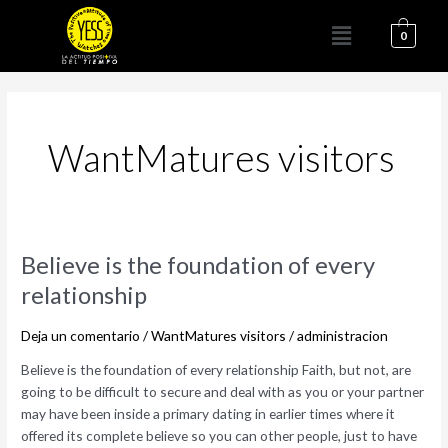
Ir
Menú
al
0
contenido
WantMatures visitors
Believe
Believe is the foundation of every
is
relationship
the
foundation
Deja un comentario
/
WantMatures visitors
/
administracion
of
every
Believe is the foundation of every relationship Faith, but not, are
relationship
going to be difficult to secure and deal with as you or your partner
may have been inside a primary dating in earlier times where it
offered its complete believe so you can other people, just to have