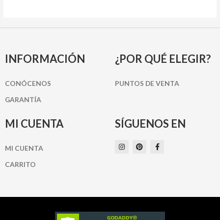
INFORMACIÓN
¿POR QUÉ ELEGIR?
CONÓCENOS
PUNTOS DE VENTA
GARANTÍA
MI CUENTA
SÍGUENOS EN
I
P
F
MI CUENTA
n
i
a
s
n
c
t
t
e
CARRITO
a
e
b
g
r
o
r
e
o
a
s
k
m
t
-
f