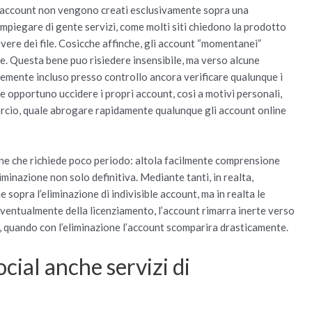
li account non vengono creati esclusivamente sopra una
mpiegare di gente servizi, come molti siti chiedono la prodotto
overe dei file. Cosicche affinche, gli account “momentanei”
. Questa bene puo risiedere insensibile, ma verso alcune
emente incluso presso controllo ancora verificare qualunque i
re opportuno uccidere i propri account, cosi a motivi personali,
percio, quale abrogare rapidamente qualunque gli account online
one che richiede poco periodo: altola facilmente comprensione
liminazione non solo definitiva. Mediante tanti, in realta,
sopra l’eliminazione di indivisible account, ma in realta le
entualmente della licenziamento, l’account rimarra inerte verso
, quando con l’eliminazione l’account scomparira drasticamente.
cial anche servizi di