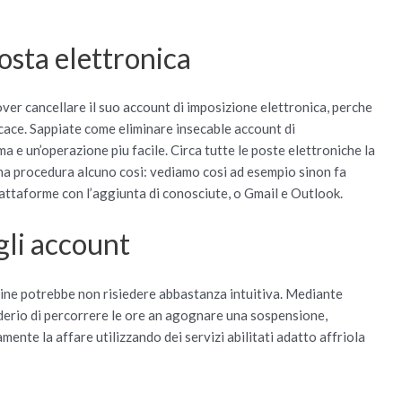
osta elettronica
er cancellare il suo account di imposizione elettronica, perche
icace. Sappiate come eliminare insecable account di
ma e un’operazione piu facile. Circa tutte le poste elettroniche la
na procedura alcuno cosi: vediamo cosi ad esempio sinon fa
ttaforme con l’aggiunta di conosciute, o Gmail e Outlook.
 gli account
nline potrebbe non risiedere abbastanza intuitiva. Mediante
iderio di percorrere le ore an agognare una sospensione,
nte la affare utilizzando dei servizi abilitati adatto affriola