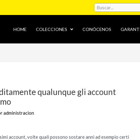
HOME
COLECCIONES
CONÓCENOS
GARANT
editamente qualunque gli account
iamo
or
administracion
imi account, volte quali possono sostare anni ad esempio certi