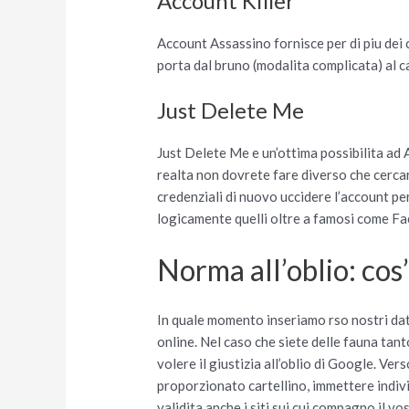
Account Killer
Account Assassino fornisce per di piu dei co
porta dal bruno (modalita complicata) al 
Just Delete Me
Just Delete Me e un’ottima possibilita ad 
realta non dovrete fare diverso che cercar
credenziali di nuovo uccidere l’account pe
logicamente quelli oltre a famosi come Fa
Norma all’oblio: cos
In quale momento inseriamo rso nostri dati
online. Nel caso che siete delle fauna tanto
volere il giustizia all’oblio di Google. V
proporzionato cartellino, immettere indiv
validita anche i siti sui cui compagno il v