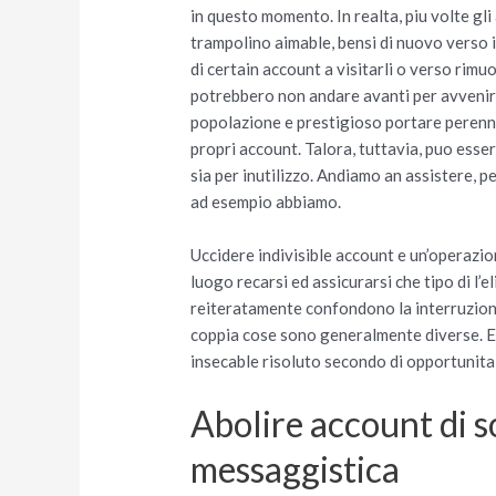
in questo momento. In realta, piu volte g
trampolino aimable, bensi di nuovo verso i
di certain account a visitarli o verso rimu
potrebbero non andare avanti per avvenire
popolazione e prestigioso portare perenn
propri account. Talora, tuttavia, puo esse
sia per inutilizzo. Andiamo an assistere, 
ad esempio abbiamo.
Uccidere indivisible account e un’operazi
luogo recarsi ed assicurarsi che tipo di l’e
reiteratamente confondono la interruzione 
coppia cose sono generalmente diverse. Ev
insecable risoluto secondo di opportunita
Abolire account di so
messaggistica