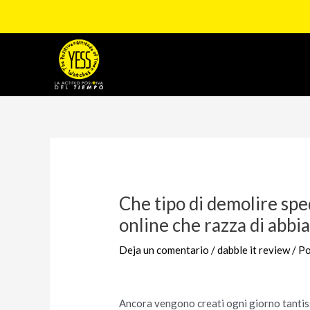
Ir
al
contenido
Navegación
de
entradas
Che tipo di demolire sp
online che razza di abb
Deja un comentario
/
dabble it review
/ P
Ancora vengono creati ogni giorno tantiss