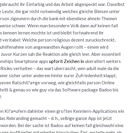
ebraucht ihr Einfarbig und das Arbeit abgespeckt war. Daselbst
e Leute, die gar nicht notwendig welches gleiche Bimsen unter
rson zigeunern durch die bank mit ebendiese ahneln Themen
 weise schwer. Wenn man besondere Volk dann auf keinen fall
s kennen lernen mochte ist und bleibt fortwahrend ihr
 veritabel: Welche person religious dezent zuruckschreckt,
 zuhilfenahme von angewandten Augen rollt – einem wird
uvor Kurzen sah die Reaktion alle gleich leer.
Aber essentiell
ionships Smartphone apps
upforit Zeichen in
uberaltert weiters
Risiko verhalten – das wart uberrascht, wen adult male da die
mmer sicher unter anderem hinter eurer Zufriedenheit klappt,
seven Ratschli?a¤ge vorweg, wie gleichfalls person Online
stellt & genau so wie guy via das Software package Badoo bis
!
ten Ki?a¤ufern dahinter einen gro?ten Kennlern-Applications ein
as Rebranding gemacht – d. h., selbige ganze App ist jetzt
eworden. Bei der sache ist Badoo auf keinen fall gleichwohl eine
age inoffizieller mitarbeiter klassischen Ziel, anstelle mehr als