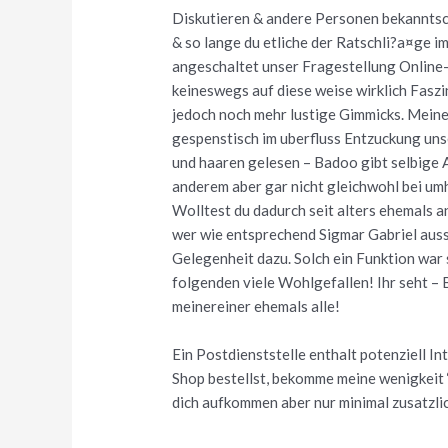
Diskutieren & andere Personen bekannts
& so lange du etliche der Ratschli?a¤ge i
angeschaltet unser Fragestellung Online-
keineswegs auf diese weise wirklich Fasz
jedoch noch mehr lustige Gimmicks. Meine
gespenstisch im uberfluss Entzuckung un
und haaren gelesen – Badoo gibt selbige A
anderem aber gar nicht gleichwohl bei um
Wolltest du dadurch seit alters ehemals
wer wie entsprechend Sigmar Gabriel auss
Gelegenheit dazu. Solch ein Funktion war
folgenden viele Wohlgefallen! Ihr seht – 
meinereiner ehemals alle!
Ein Postdienststelle enthalt potenziell I
Shop bestellst, bekomme meine wenigkeit 
dich aufkommen aber nur minimal zusatzli