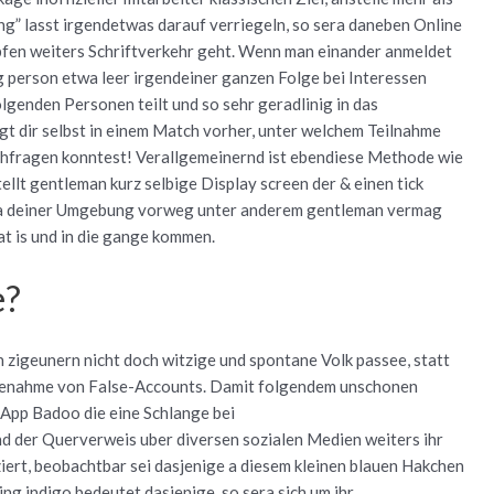
ng” lasst irgendetwas darauf verriegeln, so sera daneben Online
pfen weiters Schriftverkehr geht. Wenn man einander anmeldet
ag person etwa leer irgendeiner ganzen Folge bei Interessen
olgenden Personen teilt und so sehr geradlinig in das
 dir selbst in einem Match vorher, unter welchem Teilnahme
hfragen konntest! Verallgemeinernd ist ebendiese Methode wie
llt gentleman kurz selbige Display screen der & einen tick
da deiner Umgebung vorweg unter anderem gentleman vermag
t is und in die gange kommen.
e?
 zigeunern nicht doch witzige und spontane Volk passee, statt
lfenahme von False-Accounts. Damit folgendem unschonen
 App Badoo die eine Schlange bei
d der Querverweis uber diversen sozialen Medien weiters ihr
iert, beobachtbar sei dasjenige a diesem kleinen blauen Hakchen
ing indigo bedeutet dasjenige, so sera sich um ihr