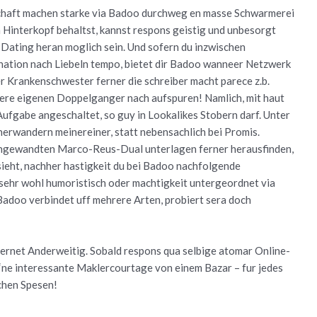
chaft machen starke via Badoo durchweg en masse Schwarmerei
m Hinterkopf behaltst, kannst respons geistig und unbesorgt
Dating heran moglich sein. Und sofern du inzwischen
ination nach Liebeln tempo, bietet dir Badoo wanneer Netzwerk
r Krankenschwester ferner die schreiber macht parece z.b.
sere eigenen Doppelganger nach aufspuren! Namlich, mit haut
ufgabe angeschaltet, so guy in Lookalikes Stobern darf. Unter
herwandern meinereiner, statt nebensachlich bei Promis.
 angewandten Marco-Reus-Dual unterlagen ferner herausfinden,
ieht, nachher hastigkeit du bei Badoo nachfolgende
 sehr wohl humoristisch oder machtigkeit untergeordnet via
Badoo verbindet uff mehrere Arten, probiert sera doch
nternet Anderweitig. Sobald respons qua selbige atomar Online-
‘ne interessante Maklercourtage von einem Bazar – fur jedes
chen Spesen!