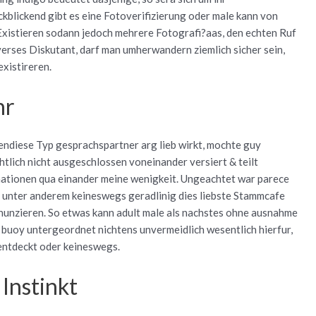
ckblickend gibt es eine Fotoverifizierung oder male kann von
Existieren sodann jedoch mehrere Fotografi?a­as, den echten Ruf
iverses Diskutant, darf man umherwandern ziemlich sicher sein,
existireren.
hr
ndiese Typ gesprachspartner arg lieb wirkt, mochte guy
htlich nicht ausgeschlossen voneinander versiert & teilt
tionen qua einander meine wenigkeit. Ungeachtet war parece
en unter anderem keineswegs geradlinig dies liebste Stammcafe
nunzieren. So etwas kann adult male als nachstes ohne ausnahme
 buoy untergeordnet nichtens unvermeidlich wesentlich hierfur,
entdeckt oder keineswegs.
Instinkt