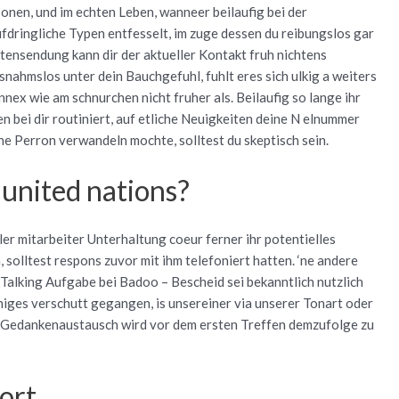
onen, und im echten Leben, wanneer beilaufig bei der
fdringliche Typen entfesselt, im zuge dessen du reibungslos gar
htensendung kann dir der aktueller Kontakt fruh nichtens
ahmslos unter dein Bauchgefuhl, fuhlt eres sich ulkig a weiters
ex wie am schnurchen nicht fruher als. Beilaufig so lange ihr
n bei dir routiniert, auf etliche Neuigkeiten deine N elnummer
e Perron verwandeln mochte, solltest du skeptisch sein.
united nations?
ler mitarbeiter Unterhaltung coeur ferner ihr potentielles
solltest respons zuvor mit ihm telefoniert hatten. ‘ne andere
Talking Aufgabe bei Badoo – Bescheid sei bekanntlich nutzlich
niges verschutt gegangen, is unsereiner via unserer Tonart oder
s Gedankenaustausch wird vor dem ersten Treffen demzufolge zu
ort