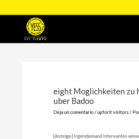
Ir
al
contenido
Navegación
de
entradas
eight Moglichkeiten zu 
uber Badoo
Deja un comentario
/
upforit visitors
/ Po
[Anzeige] Irgendjemand Intereantes wissen