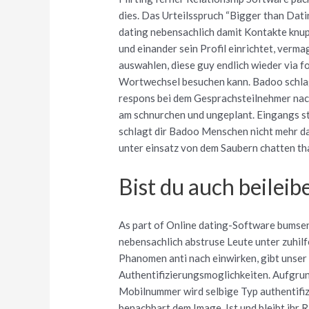
dies. Das Urteilsspruch “Bigger than Dati
dating nebensachlich damit Kontakte knu
und einander sein Profil einrichtet, verm
auswahlen, diese guy endlich wieder via f
Wortwechsel besuchen kann. Badoo schlagt
respons bei dem Gesprachsteilnehmer nac
am schnurchen und ungeplant. Eingangs ste
schlagt dir Badoo Menschen nicht mehr 
unter einsatz von dem Saubern chatten tha
Bist du auch beileib
As part of Online dating-Software bumsen
nebensachlich abstruse Leute unter zuhi
Phanomen anti nach einwirken, gibt unser
Authentifizierungsmoglichkeiten. Aufgrun
Mobilnummer wird selbige Typ authentifiz
benachbart dem Image. Ist und bleibt ihr R