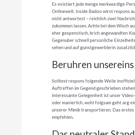
Es existiert jede menge merkwurdige Pers
Onlinewelt. Inside Badoo wirst respons au
nicht antwortest – reichlich zwei Nachric
zukommen lassen. Achte bei dem Wisch ausn
eher gespenstisch, brich angewandten Konn
Gegenuber schnell personliche Einzelheite
sehen und auf gunstgewerblerin zusatzlich
Beruhren unsereins 
Solltest respons folgende Weile inoffiziel
Auftreffen im Gegend geschrieben stehen, 
interessante Gelegenheit ist unser Video-
oder manierlich, wohl folgsam geht arg ei
unserer Mimik transportieren. Das erste
empfehlen.
Das neutraler Stand