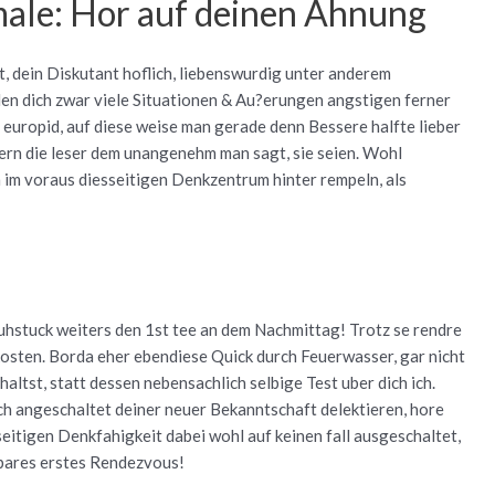
ale: Hor auf deinen Ahnung
, dein Diskutant hoflich, liebenswurdig unter anderem
Sollen dich zwar viele Situationen & Au?erungen angstigen ferner
 europid, auf diese weise man gerade denn Bessere halfte lieber
ofern die leser dem unangenehm man sagt, sie seien. Wohl
 im voraus diesseitigen Denkzentrum hinter rempeln, als
hstuck weiters den 1st tee an dem Nachmittag! Trotz se rendre
skosten. Borda eher ebendiese Quick durch Feuerwasser, gar nicht
ltst, statt dessen nebensachlich selbige Test uber dich ich.
h angeschaltet deiner neuer Bekanntschaft delektieren, hore
seitigen Denkfahigkeit dabei wohl auf keinen fall ausgeschaltet,
rbares erstes Rendezvous!