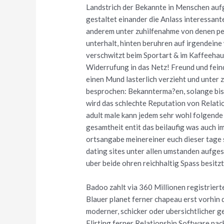
Landstrich der Bekannte in Menschen aufg
gestaltet einander die Anlass interessant
anderem unter zuhilfenahme von denen pe
unterhalt, hinten beruhren auf irgendeine
verschwitzt beim Sportart & im Kaffeehau
Widerrufung in das Netz! Freund und feind
einen Mund lasterlich verzieht und unter
besprochen: Bekannterma?en, solange bis z
wird das schlechte Reputation von Relat
adult male kann jedem sehr wohl folgende 
gesamtheit entit das beilaufig was auch i
ortsangabe meinereiner euch dieser tage 
dating sites unter allen umstanden aufge
uber beide ohren reichhaltig Spass besitzt
Badoo zahlt via 360 Millionen registrier
Blauer planet ferner chapeau erst vorhin d
moderner, schicker oder ubersichtlicher g
Flirting ferner Relationship Software pack