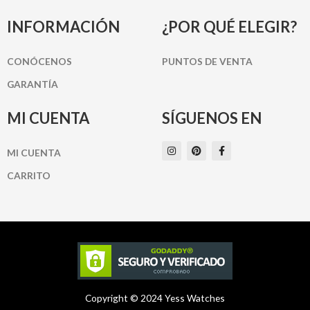
INFORMACIÓN
¿POR QUÉ ELEGIR?
CONÓCENOS
PUNTOS DE VENTA
GARANTÍA
MI CUENTA
SÍGUENOS EN
I
P
F
MI CUENTA
n
i
a
s
n
c
t
t
e
CARRITO
a
e
b
g
r
o
r
e
o
a
s
k
m
t
-
f
Copyright © 2024 Yess Watches