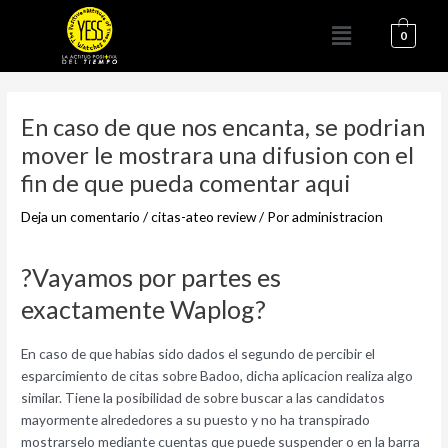
Ir
Menú
al
0
contenido
Navegación
de
En caso de que nos encanta, se podri­an
entradas
mover le mostrara una difusion con el
fin de que pueda comentar aqui
Deja un comentario
/
citas-ateo review
/ Por
administracion
?Vayamos por partes es
exactamente Waplog?
En caso de que habias sido dados el segundo de percibir el
esparcimiento de citas sobre Badoo, dicha aplicacion realiza algo
similar. Tiene la posibilidad de sobre buscar a las candidatos
mayormente alrededores a su puesto y no ha transpirado
mostrarselo mediante cuentas que puede suspender o en la barra