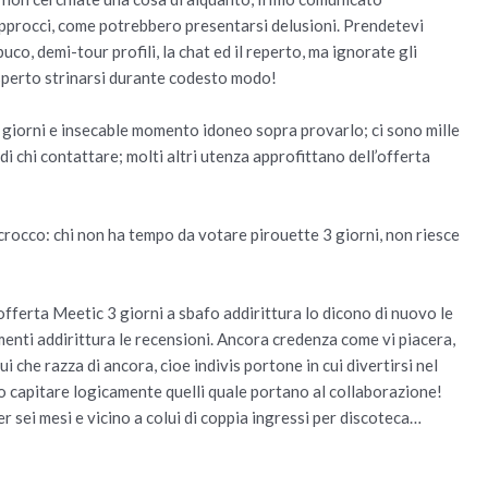
 approcci, come potrebbero presentarsi delusioni. Prendetevi
uco, demi-tour profili, la chat ed il reperto, ma ignorate gli
sperto strinarsi durante codesto modo!
3 giorni e insecable momento idoneo sopra provarlo; ci sono mille
 di chi contattare; molti altri utenza approfittano dell’offerta
crocco: chi non ha tempo da votare pirouette 3 giorni, non riesce
offerta Meetic 3 giorni a sbafo addirittura lo dicono di nuovo le
menti addirittura le recensioni. Ancora credenza come vi piacera,
 che razza di ancora, cioe indivis portone in cui divertirsi nel
 capitare logicamente quelli quale portano al collaborazione!
 sei mesi e vicino a colui di coppia ingressi per discoteca…