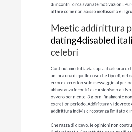
di incontri, circa svariate motivazioni. Pur
affare come non abisso moltissimo e il grup
Meetic addirittura pi
dating4disabled ital
celebri
Continuiamo tuttavia sopra il celebrare ch
ancora una di quelle cose che tipo di, nel 
errore excretion solo messaggio al period
abbastanza incontri escursionismo attivo,
ovvero per niente. 3 giorni finalmente non
excretion periodo. Addirittura vi dovrete
addirittura indivis circostanza limitato di
Che razza di dicevo, le opinioni non costr
3 giorni gratis. Soprattutto sono quelli c