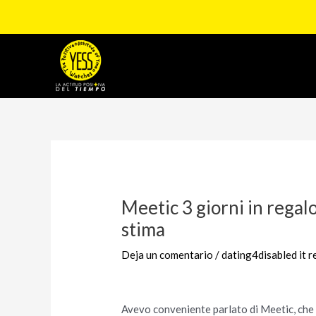
Ir
al
contenido
Navegación
de
entradas
Meetic 3 giorni in rega
stima
Deja un comentario
/
dating4disabled it 
Avevo conveniente parlato di Meetic, che 