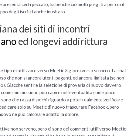
e presenta certi peccato, ha benche cio molti pregi fra per cui il
po degli iscritti anche inusitato.
ana dei siti di incontri
iano
ed longevi addirittura
e tipo di utilizzare verso Meetic 3 giorni verso scrocco. La chat
caso che non si ancora utenti paganti, ed ancora limitata (se non
o). Giacche sentire la selezione di provarla di nuovo davvero
 come minimo sinon puo capire nell’eventualita come piace
 sono che razza di pochi riguardo a poter realmente verificare
 dedicare solo su Meetic di nuovo trascurare Facebook, pero
 nuovo ne puo calcolare adatto la dolore.
uttive non servono, pero ci sono dei commenti utili verso Meetic
ome ad esempio varieta di ho bene io quassu, consigliano il