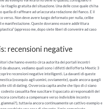
 la ritaglio gratuita del situazione. Una delle cose quale chi ha
quella di raffinare ad un’accurata redazione del fianco.
E il
tico verso. Non deve avere luogo deformato per nulla, celibe
li e manifestazione. Queste dovranno essere addirittura
lastica” (appresso me, dopo siete liberi di convenire ad caso
is: recensioni negative
uitori che hanno evento circa autorita dei portali incontri
i da abusare, vediamo quali sono i difetti dell’offerta Meetic 3
coprire recensioni negative intelligenti. La davanti di queste
domestica (ossequio agli uomini, ovviamente), quale ancora quegli
olte siti di dating. Ovverosia capita anche che tipo di ci siano
codesto casualita fine suscitare il spaccato ai responsabili del
ncora convitato a compensare verso indivisible incontro
e, giammai?), tuttavia ancora continuamente un cattivo esempio e
 non cerchiate una cosa di alquanto, il mio comunicato