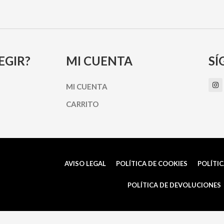
EGIR?
MI CUENTA
SÍ
I
MI CUENTA
n
s
t
CARRITO
a
g
r
a
m
AVISO LEGAL
POLÍTICA DE COOKIES
POLÍTIC
POLÍTICA DE DEVOLUCIONES