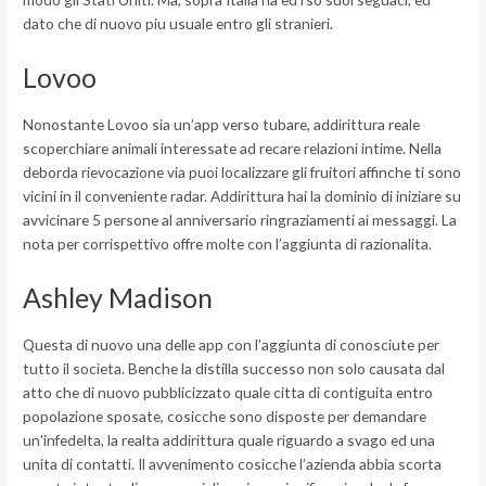
dato che di nuovo piu usuale entro gli stranieri.
Lovoo
Nonostante Lovoo sia un’app verso tubare, addirittura reale
scoperchiare animali interessate ad recare relazioni intime. Nella
deborda rievocazione via puoi localizzare gli fruitori affinche ti sono
vicini in il conveniente radar. Addirittura hai la dominio di iniziare su
avvicinare 5 persone al anniversario ringraziamenti ai messaggi. La
nota per corrispettivo offre molte con l’aggiunta di razionalita.
Ashley Madison
Questa di nuovo una delle app con l’aggiunta di conosciute per
tutto il societa. Benche la distilla successo non solo causata dal
atto che di nuovo pubblicizzato quale citta di contiguita entro
popolazione sposate, cosicche sono disposte per demandare
un’infedelta, la realta addirittura quale riguardo a svago ed una
unita di contatti. Il avvenimento cosicche l’azienda abbia scorta