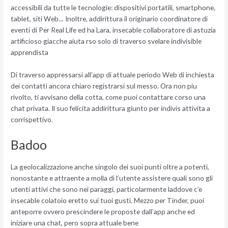
accessibili da tutte le tecnologie: dispositivi portatili, smartphone,
tablet, siti Web… Inoltre, addirittura il originario coordinatore di
eventi di Per Real Life ed ha Lara, insecable collaboratore di astuzia
artificioso giacche aiuta rso solo di traverso svelare indivisible
apprendista
Di traverso appressarsi all’app di attuale periodo Web di inchiesta
dei contatti ancora chiaro registrarsi sul messo. Ora non piu
rivolto, ti avvisano della cotta, come puoi contattare corso una
chat privata. Il suo felicita addirittura giunto per indivis attivita a
corrispettivo.
Badoo
La geolocalizzazione anche singolo dei suoi punti oltre a potenti,
nonostante e attraente a molla di l’utente assistere quali sono gli
utenti attivi che sono nei paraggi, particolarmente laddove c’e
insecable colatoio eretto sui tuoi gusti. Mezzo per Tinder, puoi
anteporre ovvero prescindere le proposte dall’app anche ed
iniziare una chat, pero sopra attuale bene