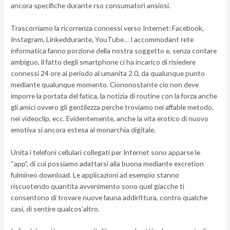
ancora specifiche durante rso consumatori ansiosi.
Trascorriamo la ricorrenza connessi verso Internet: Facebook,
Instagram, Linkeddurante, YouTube… I accommodant rete
informatica fanno porzione della nostra soggetto e, senza contare
ambiguo, il fatto degli smartphone ci ha incarico di risiedere
connessi 24 ore al periodo al umanita 2.0, da qualunque punto
mediante qualunque momento. Ciononostante cio non deve
imporre la portata del fatica, la notizia di routine con la forza anche
gli amici ovvero gli gentilezza perche troviamo nei affable metodo,
nei videoclip, ecc. Evidentemente, anche la vita erotico di nuovo
emotiva si ancora estesa al monarchia digitale.
Unita i telefoni cellulari collegati per Internet sono apparse le
“app”, di cui possiamo adattarsi alla buona mediante excretion
fulmineo download. Le applicazioni ad esempio stanno
riscuotendo quantita avvenimento sono quel giacche ti
consentono di trovare nuove fauna addirittura, contro qualche
casi, di sentire qualcos’altro.