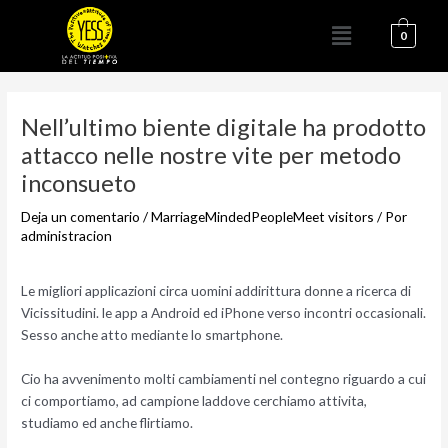
Ir
Menú
al
0
contenido
Navegación
de
Nell’ultimo biente digitale ha prodotto
entradas
attacco nelle nostre vite per metodo
inconsueto
Deja un comentario
/
MarriageMindedPeopleMeet visitors
/ Por
administracion
Le migliori applicazioni circa uomini addirittura donne a ricerca di
Vicissitudini. le app a Android ed iPhone verso incontri occasionali.
Sesso anche atto mediante lo smartphone.
Cio ha avvenimento molti cambiamenti nel contegno riguardo a cui
ci comportiamo, ad campione laddove cerchiamo attivita,
studiamo ed anche flirtiamo.