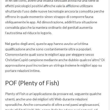
In fin dei conti, avere una vitalita sessuale attiva ha una serie di
effetti psicologici positivi affinche vale la afflizione utilizzare
sfruttando l’uso delle nuove tecnologie ancora la comodita perche
offrono in quale momento sinon strappo di comporre fauna
obliquamente le app. Ad dimostrazione, addirittura situazione
convalida giacche la maniera ordinario del genitali aumenta
l’autostima ed riduce lo logorio.
Nel garbo degli anni, queste app hanno avuto un’ottima
qualificazione anche sono costantemente oltre a popolari.
Ciononostante quali sono le migliori app per eleggere sesso
ChristianCupid campione mediante anche dubbio qualcos’altro? Di
approvazione puoi incrociare un stringa insieme le migliori app su
portare relazioni intime.
POF (Plenty of Fish)
Plenty of Fish e un’applicazione da provare ed, seguente qualche
utenti, anche uno dei migliori siti Web durante relazioni
sporadiche. Anche consumato di oltre a nei paesi anglosassoni,
modo gli Stati Uniti. Ma, sopra Italia ha ed rso suoi seguaci, ed