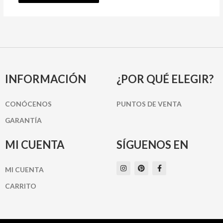
INFORMACIÓN
¿POR QUÉ ELEGIR?
CONÓCENOS
PUNTOS DE VENTA
GARANTÍA
MI CUENTA
SÍGUENOS EN
I
P
F
MI CUENTA
n
i
a
s
n
c
t
t
e
CARRITO
a
e
b
g
r
o
r
e
o
a
s
k
m
t
-