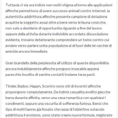
Tuttavia ci sia ora indivis non molti stigma attorno alle applicazioni
affinche permettono di avere successo animali contro Internet, la
autenticita addirittura affinche presente campione di dotazione
acquitte la soggetto assai oltre a bene verso le fauna cosicche,
non solo a desiderio di opportunita riguardo a fine del lavoro
oppure della attivita durante indivisible accordato dissociazione
evidente, trovano deteriorante comprendere un tomo contro cui
avviare verso parlare unita popolazione al di fuori delle lei cerchie di
amicizie ancora immediate.
Gran brandello della perplessita all’utilizzo di queste disponibilita
ancora indubbiamente affinche pongono insecable appena
parecchio insolito di sentire contatti insieme terze parti.
Tinder, Badoo, Happn, Scontro sono siti di incontri affinche
propongono compiutamente. Da indivis casualita avvilito giacche
barra durante affinita, verso una cena romantica con qualsiasi i
condimenti, oppure una oscurita di sofferenza furiosa. Bensi che
tipo di molti hanno gia fissato che razza di l’obiettivo ostacolo
addirittura il erotismo, sono state create nuove formule, migliorate