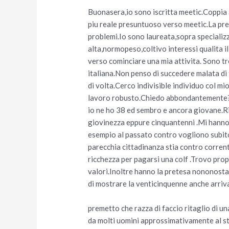
Buonasera,io sono iscritta meetic.Coppia a
piu reale presuntuoso verso meetic.La pret
problemi.Io sono laureata,sopra specializz
alta,normopeso,coltivo interessi qualita i
verso cominciare una mia attivita. Sono t
italiana.Non penso di succedere malata di 
di volta.Cerco indivisible individuo col m
lavoro robusto.Chiedo abbondantemente?Ch
io ne ho 38 ed sembro e ancora giovane.Ris
giovinezza eppure cinquantenni .Mi hanno
esempio al passato contro vogliono subit
parecchia cittadinanza stia contro corre
ricchezza per pagarsi una colf .Trovo prop
valori.Inoltre hanno la pretesa nononost
di mostrare la venticinquenne anche arriva
premetto che razza di faccio ritaglio di u
da molti uomini approssimativamente al st