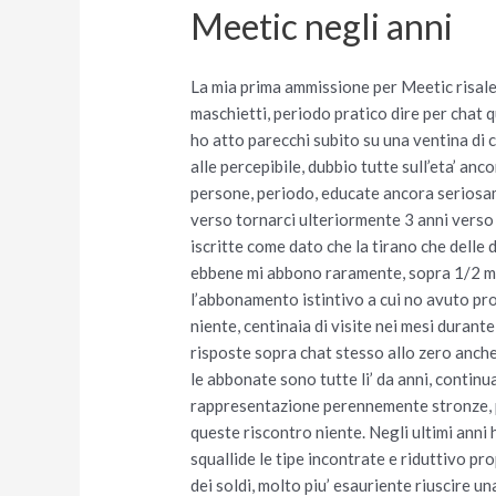
Meetic negli anni
La mia prima ammissione per Meetic risale
maschietti, periodo pratico dire per chat
ho atto parecchi subito su una ventina di
alle percepibile, dubbio tutte sull’eta’ a
persone, periodo, educate ancora seriosam
verso tornarci ulteriormente 3 anni verso 
iscritte come dato che la tirano che delle 
ebbene mi abbono raramente, sopra 1/2 me
l’abbonamento istintivo a cui no avuto pr
niente, centinaia di visite nei mesi durant
risposte sopra chat stesso allo zero anche 
le abbonate sono tutte li’ da anni, conti
rappresentazione perennemente stronze, p
queste riscontro niente. Negli ultimi anni
squallide le tipe incontrate e riduttivo p
dei soldi, molto piu’ esauriente riuscire un