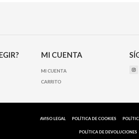
EGIR?
MI CUENTA
SÍ
I
MI CUENTA
n
s
t
CARRITO
a
g
r
a
m
AVISO LEGAL
POLÍTICA DE COOKIES
POLÍTIC
POLÍTICA DE DEVOLUCIONES