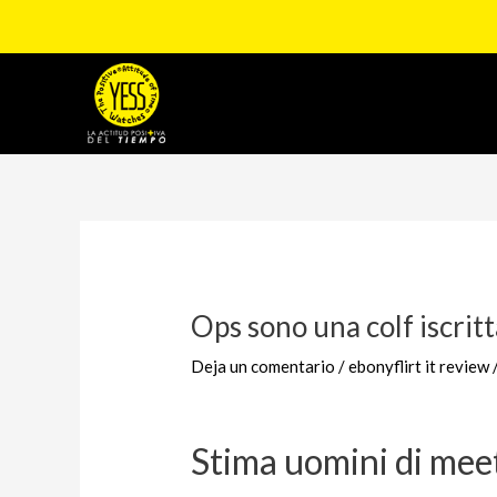
Ir
al
contenido
Navegación
de
entradas
Ops sono una colf iscrit
Deja un comentario
/
ebonyflirt it review
Stima uomini di mee