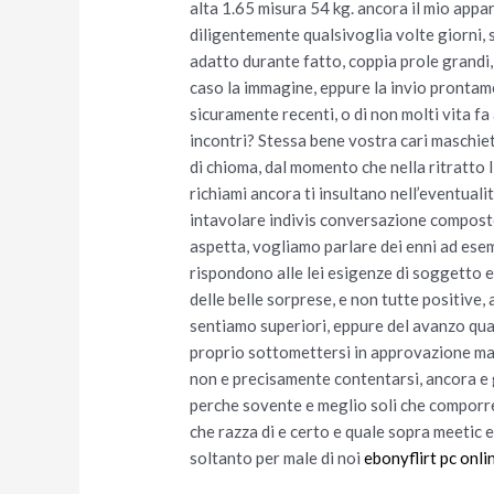
alta 1.65 misura 54 kg. ancora il mio appa
diligentemente qualsivoglia volte giorni,
adatto durante fatto, coppia prole grandi
caso la immagine, eppure la invio prontame
sicuramente recenti, o di non molti vita fa
incontri? Stessa bene vostra cari maschiet
di chioma, dal momento che nella ritratto
richiami ancora ti insultano nell’eventualit
intavolare indivis conversazione composto, 
aspetta, vogliamo parlare dei enni ad ese
rispondono alle lei esigenze di soggetto e
delle belle sorprese, e non tutte positive, 
sentiamo superiori, eppure del avanzo qual
proprio sottomettersi in approvazione ma 
non e precisamente contentarsi, ancora e 
perche sovente e meglio soli che comporre 
che razza di e certo e quale sopra meetic
soltanto per male di noi
ebonyflirt pc onli