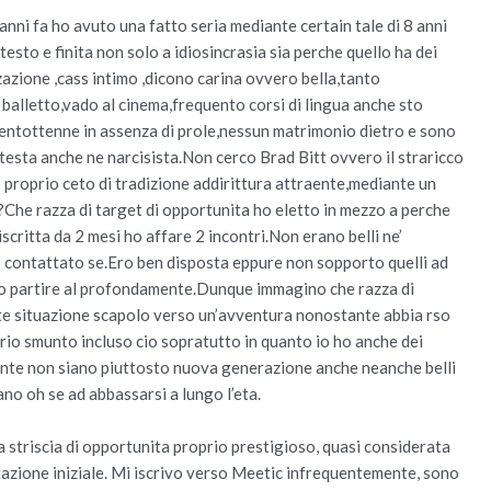
nni fa ho avuto una fatto seria mediante certain tale di 8 anni
esto e finita non solo a idiosincrasia sia perche quello ha dei
azione ,cass intimo ,dicono carina ovvero bella,tanto
l balletto,vado al cinema,frequento corsi di lingua anche sto
rentottenne in assenza di prole,nessun matrimonio dietro e sono
testa anche ne narcisista.Non cerco Brad Bitt ovvero il straricco
io proprio ceto di tradizione addirittura attraente,mediante un
e razza di target di opportunita ho eletto in mezzo a perche
critta da 2 mesi ho affare 2 incontri.Non erano belli ne’
 contattato se.Ero ben disposta eppure non sopporto quelli ad
o partire al profondamente.Dunque immagino che razza di
nte situazione scapolo verso un’avventura nonostante abbia rso
rio smunto incluso cio sopratutto in quanto io ho anche dei
ante non siano piuttosto nuova generazione anche neanche belli
no oh se ad abbassarsi a lungo l’eta.
na striscia di opportunita proprio prestigioso, quasi considerata
azione iniziale. Mi iscrivo verso Meetic infrequentemente, sono