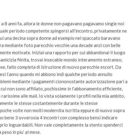
 a 8 anni fa, allora le donne non pagavano pagavamo single noi
 quale periodo competente spingersi all’incontro, privatamente ne
 cui una decina sopra donne ad esempio nel spaccato baravano
ncora mediante foto parecchio vecchie una decade anzi con belle
ente motivate. Iniziai una rapporto per cui abbandonai il luogo
amicizia fiinita, trovai insecable mondo interamente estraneo,
dee, fallo completa di istruzione di nuovo parecchie escort. Da
si l’anno quando mi abbono indi qualche periodo annullo
oblemi mediante i pagamenti ciononostante autorizzazione pari a
e cui non sono affiliato, pochissime in l’abbonamento efficiente,
rarissime alle mail. Io vista solamente i profili nella mia ambito,
nuamente le stesse costantemente durante le stesse
oche volte non molti modernita iscritta eppure di nuovo sopra
 ho bene 3 ovverosia 4 incontri con complesso bensi indicare
roprio inguardabili. Non vale completamente la stento spenderci
a peso in piu’ al mese.