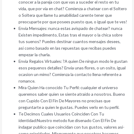
conocer a la pareja con que vas a suceder el resto en tu
vida, que por vi­a en chat? Comienza a chatear con el Soltero
o Soltera que llame tu amabilidad carente tener que
preocuparte por que posees puesto que, o igual que te ves!
Envia Mensajes: nunca estas avispado de chatear? nunca
Existen impedimento, Estas tras el mayor o la chica sobre
tus suenos? Puedes destinar cuantos mensajes desees,
asi­ como basado en las repuestas que recibas puedes
empezar la charla.
Envia Regalos Virtuales: ?A quien De ningun modo le gustan
esos pequenos detalles? Envia unas flores, o un osito, igual
ocasion un mimo? Comienza la contacto llena referente a
romance.
Mira Quien Ha conocido Tu Perfil: cualquier el universo
queremos saber quien se siente atraido a nosotros. Bueno
con Cupido Con El Fin De Mayores no precisas que
preguntarte a quien le gustas. Puedes verlo en tu perfil.
Te Decimos Cuales Usuarios Coinciden Con Tu
identidad:Nuestro metodo fue disenado Con El Fin De
indagar publico que coincidan con tus gustos, valores asi­
como prioridades. Mismamente que nosotros hacemos