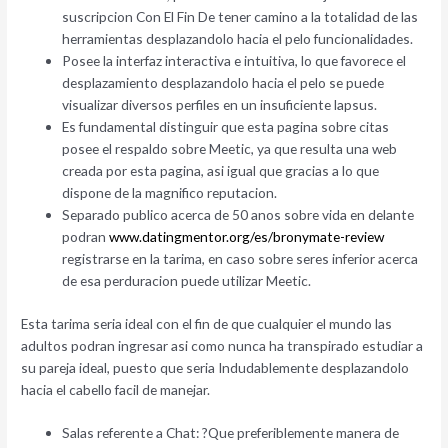
suscripcion Con El Fin De tener camino a la totalidad de las
herramientas desplazandolo hacia el pelo funcionalidades.
Posee la interfaz interactiva e intuitiva, lo que favorece el
desplazamiento desplazandolo hacia el pelo se puede
visualizar diversos perfiles en un insuficiente lapsus.
Es fundamental distinguir que esta pagina sobre citas
posee el respaldo sobre Meetic, ya que resulta una web
creada por esta pagina, asi­ igual que gracias a lo que
dispone de la magnifico reputacion.
Separado publico acerca de 50 anos sobre vida en delante
podran
www.datingmentor.org/es/bronymate-review
registrarse en la tarima, en caso sobre seres inferior acerca
de esa perduracion puede utilizar Meetic.
Esta tarima seri­a ideal con el fin de que cualquier el mundo las
adultos podran ingresar asi­ como nunca ha transpirado estudiar a
su pareja ideal, puesto que seri­a Indudablemente desplazandolo
hacia el cabello facil de manejar.
Salas referente a Chat: ?Que preferiblemente manera de