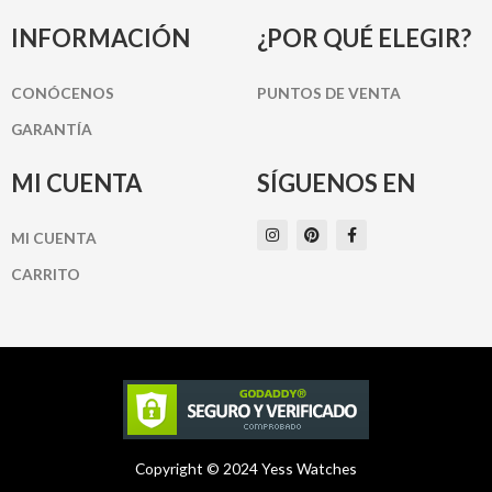
INFORMACIÓN
¿POR QUÉ ELEGIR?
CONÓCENOS
PUNTOS DE VENTA
GARANTÍA
MI CUENTA
SÍGUENOS EN
I
P
F
MI CUENTA
n
i
a
s
n
c
t
t
e
CARRITO
a
e
b
g
r
o
r
e
o
a
s
k
m
t
-
f
Copyright © 2024 Yess Watches