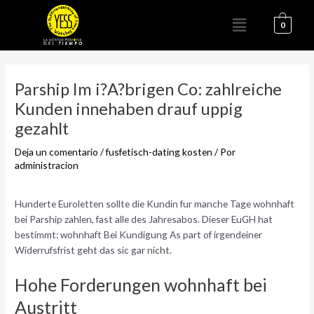
Ir
Menú
al
0
contenido
Navegación
de
Parship Im i?A?brigen Co: zahlreiche
entradas
Kunden innehaben drauf uppig
gezahlt
Deja un comentario
/
fusfetisch-dating kosten
/ Por
administracion
Hunderte Euroletten sollte die Kundin fur manche Tage wohnhaft
bei Parship zahlen, fast alle des Jahresabos. Dieser EuGH hat
bestimmt: wohnhaft Bei Kundigung As part of irgendeiner
Widerrufsfrist geht das sic gar nicht.
Hohe Forderungen wohnhaft bei
Austritt