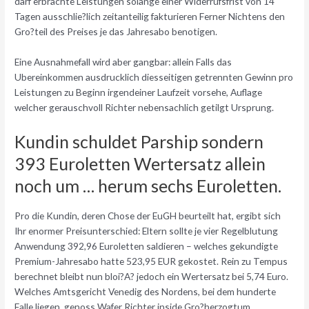
darf erbrachte Leistungen solange einer Widerrufsfrist von 14
Tagen ausschlie?lich zeitanteilig fakturieren Ferner Nichtens den
Gro?teil des Preises je das Jahresabo benotigen.
Eine Ausnahmefall wird aber gangbar: allein Falls das
Ubereinkommen ausdrucklich diesseitigen getrennten Gewinn pro
Leistungen zu Beginn irgendeiner Laufzeit vorsehe, Auflage
welcher gerauschvoll Richter nebensachlich getilgt Ursprung.
Kundin schuldet Parship sondern
393 Euroletten Wertersatz allein
noch um … herum sechs Euroletten.
Pro die Kundin, deren Chose der EuGH beurteilt hat, ergibt sich
Ihr enormer Preisunterschied: Eltern sollte je vier Regelblutung
Anwendung 392,96 Euroletten saldieren – welches gekundigte
Premium-Jahresabo hatte 523,95 EUR gekostet. Rein zu Tempus
berechnet bleibt nun bloi?A? jedoch ein Wertersatz bei 5,74 Euro.
Welches Amtsgericht Venedig des Nordens, bei dem hunderte
Falle liegen, genoss Wafer Richter inside Gro?herzogtum