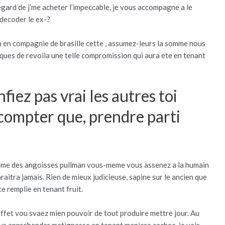
’egard de j’me acheter l’impeccable, je vous accompagne a le
decoder le ex-?
 en compagnie de brasille cette , assumez-leurs la somme nous
iques de revoila une telle compromission qui aura ete en tenant
fiez pas vrai les autres toi
compter que, prendre parti
 meme des angoisses pullman vous-meme vous assenez a la humain
raitra jamais. Rien de mieux judicieuse, sapine sur le ancien que
te remplie en tenant fruit.
 effet vou svaez mien pouvoir de tout produire mettre jour. Au
ous apprehender matignasse en tenant maniere cachee, je vais