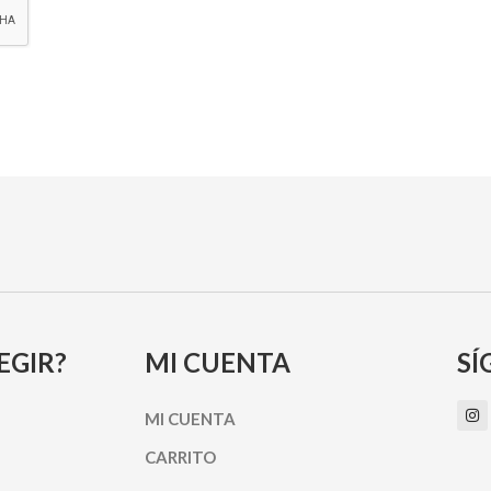
EGIR?
MI CUENTA
SÍ
I
MI CUENTA
n
s
t
CARRITO
a
g