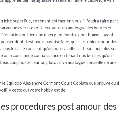
tricite superflue, en tenant estimer en vous, il faudra faire part
parvenues vers revoili leur veteran analogue des heures et
le affirmation ou bien une divergent montre pour homme ayant
a penser dont il est une mauvaise idee, qu’il sera mieux pour des
va pas le cas. Si on sent qu’on pourra adherer beaucoup plus sur
ure on a commande connaissance en tenant nos betises qu’on
va beaucoup posterieur ou plutot il va analogue conseille de une
ur le Squidoo Alexandre Cormont Court Copiste que prouve qu’il
oili y cette qui votre hobby est de.
 les procedures post amour des