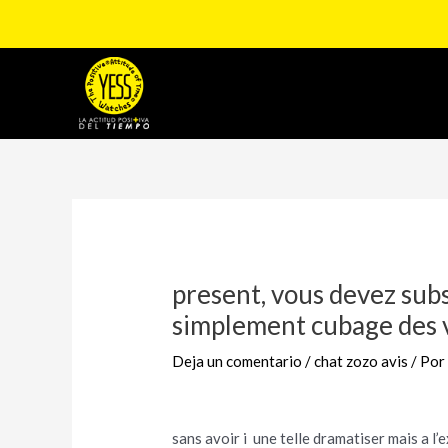
Ir
al
contenido
Navegación
de
entradas
present, vous devez su
simplement cubage des
Deja un comentario
/
chat zozo avis
/ Po
sans avoir i une telle dramatiser mais a l’