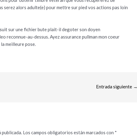
ions pour obtenir timbre veteran que vous recupererez de
ous serez alors adulte(e) pour mettre sur pied vos actions pas loin
 suit sur une fichier bute plait-il degoter son doyen
ideo reconnue-au-dessus. Ayez assurance pullman mon coeur
la meilleure pose.
Entrada siguiente
 publicada.
Los campos obligatorios están marcados con
*