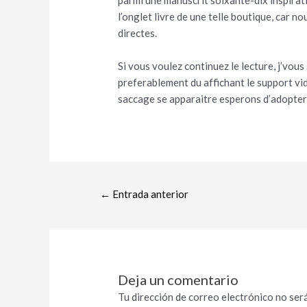
parmi une manuscrit soixante-dix inspirat
l’onglet livre de une telle boutique, car n
directes.
Si vous voulez continuez le lecture, j’vous
preferablement du affichant le support v
saccage se apparaitre esperons d’adopter 
←
Entrada anterior
Deja un comentario
Tu dirección de correo electrónico no será