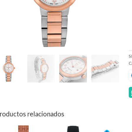
S
C
roductos relacionados