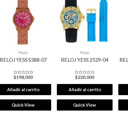
Mujer
Mujer
RELOJ YESS S388-07
RELOJ YESS 2529-04
REL
$
198,000
$
220,000
Valorado
Valorado
con
con
0
0
de
de
Añadir al carrito
Añadir al carrito
5
5
Quick View
Quick View