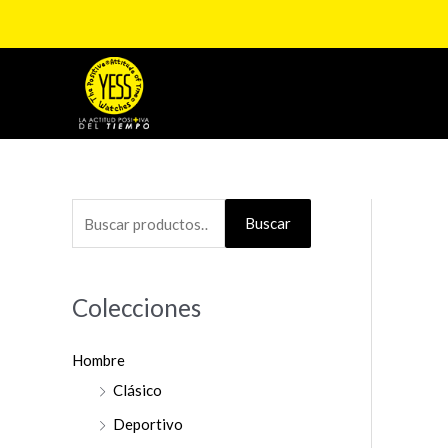
Ir
al
contenido
B
Buscar
u
s
Colecciones
c
a
Hombre
r
Clásico
p
o
Deportivo