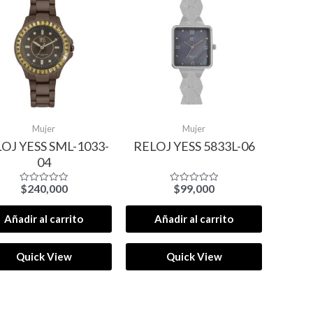
Mujer
Mujer
OJ YESS SML-1033-
RELOJ YESS 5833L-06
04
$
240,000
$
99,000
Valorado
Valorado
con
con
0
0
de
de
Añadir al carrito
Añadir al carrito
5
5
Quick View
Quick View