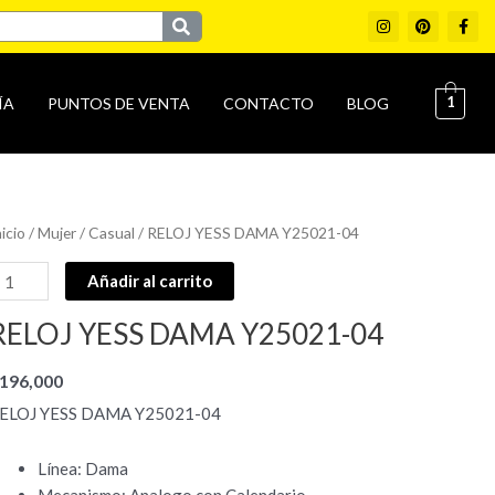
I
P
F
n
i
a
s
n
c
t
t
e
a
e
b
g
r
o
1
ÍA
PUNTOS DE VENTA
CONTACTO
BLOG
r
e
o
a
s
k
m
t
-
f
ELOJ
nicio
/
Mujer
/
Casual
/ RELOJ YESS DAMA Y25021-04
ESS
Añadir al carrito
AMA
25021-
RELOJ YESS DAMA Y25021-04
4
antidad
196,000
ELOJ YESS DAMA Y25021-04
Línea: Dama
Mecanismo: Analogo con Calendario