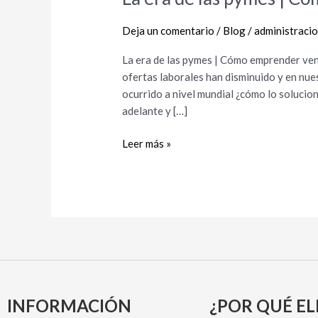
era
de
Deja un comentario
/
Blog
/
administraci
las
La era de las pymes | Cómo emprender ven
pymes
ofertas laborales han disminuido y en nue
|
ocurrido a nivel mundial ¿cómo lo soluci
Cómo
adelante y […]
emprender
vendiendo
Leer más »
relojes
INFORMACIÓN
¿POR QUÉ EL