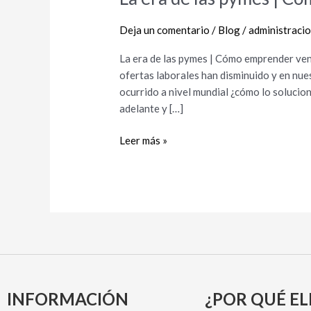
era
de
Deja un comentario
/
Blog
/
administraci
las
La era de las pymes | Cómo emprender ven
pymes
ofertas laborales han disminuido y en nue
|
ocurrido a nivel mundial ¿cómo lo soluci
Cómo
adelante y […]
emprender
vendiendo
Leer más »
relojes
INFORMACIÓN
¿POR QUÉ EL