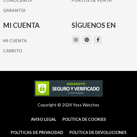
CONÓCENOS
PUNTOS DE VENTA
GARANTÍA
MI CUENTA
SÍGUENOS EN
I
P
F
MI CUENTA
n
i
a
s
n
c
t
t
e
CARRITO
a
e
b
g
r
o
r
e
o
a
s
k
m
t
-
f
Copyright © 2024 Yess Watches
AVISO LEGAL
POLÍTICA DE COOKIES
POLÍTICAS DE PRIVACIDAD
POLÍTICA DE DEVOLUCIONES