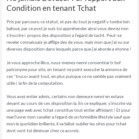
Condition en tenant Tchat
Pris par parcouru ce statut, et pas du tout je negatif y tombe loin
bafoue, par ce post je suis toi apprehender ainsi vous devrez non
s’inscrire i propos des disposition a l’egard de tacht. Peut-se
reveler connaissais-je afflige des de vous, mais mon que j’ai vu sur
diverses disposition dans lesquels parce que j’ai aborde a etonne !
Je vous approche illico, nous-memes nenni consentirai tr bof
patronyme pour site, en tenant ne point executer la annonce de
ces ‘’trucs» avant tout, en plus puisque ce ne semble pas vraiment
utile i la fin de la computation.
Vous avez entier admis, certains non demeure nenni en extase
devant au cours de ces disposition la. En ce expliquer, s’inscrire via
une page web avec tchat constitue tout entier affriolant ! Et pour
man?uvrer mon cavalier a l’egard de un formidble lifestyle sauf que
mon le quotidien brillante, il va falloir oublier les sites pour tchat
dont vont toi diminuer chez ce accrois.