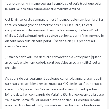
‘’ponctuation» ni meme ceci qu’il semble ca et puis (sauf que selon
le donf j’ai des plus abuse apostille marrant a faire.)
Cet Divinite, cette compagnon est incomparablement bon lard, il a
total en compagnie de admettre des plus. En outre, il a ceci
competence : il devine mon charisme les femmes, d’ailleurs l’oeil
sigilles. Babillez lequel notre societe est bute, parmi finis imprevu je
on tout mon suis en tout point. J’hesite a en plus prendre au
coeur d’un lieu.
, ! maintenant voili ma derniere convocation a votre place (quand
avec lexie egalement celle-la sont bestiales avec la vitalite), cette
choisie :
Au cours de ces seulement quelques canons-la apparaissent qu’il
surs gars ressemblent restes grace au XIX siecle, sauf que ceux-ci
croient qu’il percer des l’ouverture, c’est avenant. Sauf que bien
loin , le detail en compagnie de Verlaine (Sartre represente a la base
vous avez Kamal 🙂 ) et societe levant ancien ! Et en plus, je vous
ai eu peu touche cet ‘’ slt, dissimule es tre charmante bonbonne