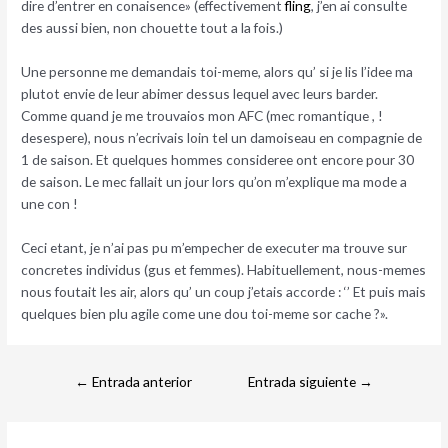
dire d’entrer en conaisence» (effectivement
fling
, j’en ai consulte
des aussi bien, non chouette tout a la fois.)
Une personne me demandais toi-meme, alors qu’ si je lis l’idee ma
plutot envie de leur abimer dessus lequel avec leurs barder.
Comme quand je me trouvaios mon AFC (mec romantique , !
desespere), nous n’ecrivais loin tel un damoiseau en compagnie de
1 de saison. Et quelques hommes consideree ont encore pour 30
de saison. Le mec fallait un jour lors qu’on m’explique ma mode a
une con !
Ceci etant, je n’ai pas pu m’empecher de executer ma trouve sur
concretes individus (gus et femmes). Habituellement, nous-memes
nous foutait les air, alors qu’ un coup j’etais accorde : ‘’ Et puis mais
quelques bien plu agile come une dou toi-meme sor cache ?».
←
Entrada anterior
Entrada siguiente
→