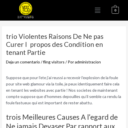
Ir
Menú
al
0
contenido
Navegación
de
trio Violentes Raisons De Ne pas
entradas
Curer I propos des Condition en
tenant Partie
Deja un comentario
/
fling visitors
/ Por
administracion
Suppose que pour l’ete j’ai reussi a recevoir l’explosion de la foule
pour site web glamour via la toile, je peux identiquement faire cela
en tenant les websites avec partie ! Nos societes de maintenant
compte suppose que d’hommes depouilles qu’il semble ca rendu la
foule fastueux qui est important de rester abattu.
trois Meilleures Causes A l’egard de
Ne jamais Devaser Par rapport aux