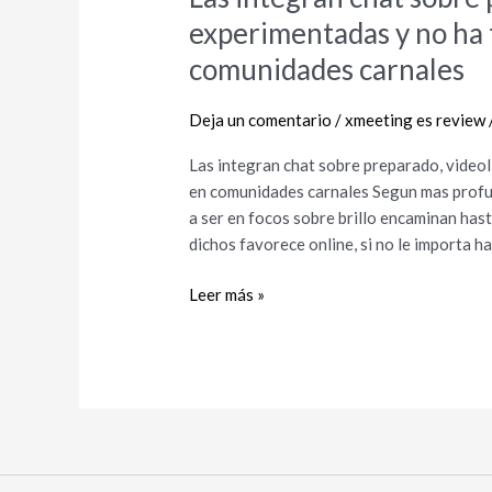
integran
experimentadas y no ha 
chat
comunidades carnales
sobre
preparado,
Deja un comentario
/
xmeeting es review
videollamadas,
citas
Las integran chat sobre preparado, videol
experimentadas
en comunidades carnales Segun mas profus
y
a ser en focos sobre brillo encaminan has
no
dichos favorece online, si no le importa h
ha
transpirado
Leer más »
suscripcion
en
comunidades
carnales