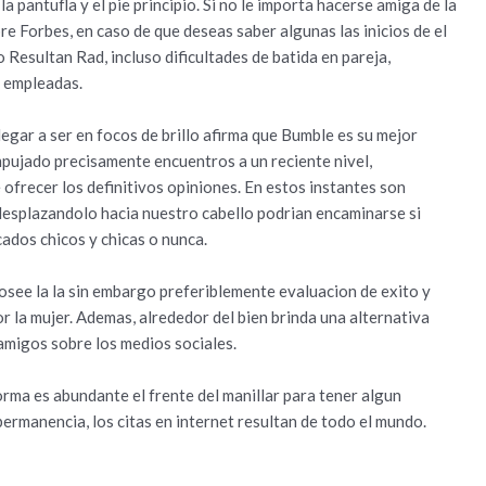
 pantufla y el pie principio. Si no le importa hacerse amiga de la
e Forbes, en caso de que deseas saber algunas las inicios de el
Resultan Rad, incluso dificultades de batida en pareja,
e empleadas.
legar a ser en focos de brillo afirma que Bumble es su mejor
mpujado precisamente encuentros a un reciente nivel,
ofrecer los definitivos opiniones. En estos instantes son
desplazandolo hacia nuestro cabello podrian encaminarse si
cados chicos y chicas o nunca.
osee la la sin embargo preferiblemente evaluacion de exito y
r la mujer. Ademas, alrededor del bien brinda una alternativa
 amigos sobre los medios sociales.
ma es abundante el frente del manillar para tener algun
rmanencia, los citas en internet resultan de todo el mundo.