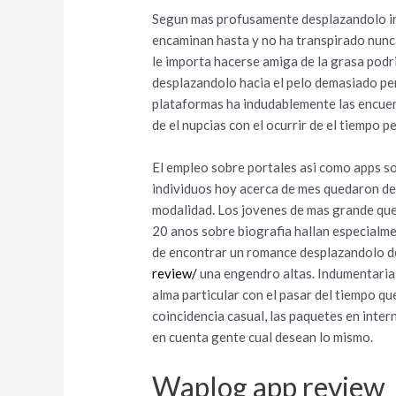
Segun mas profusamente desplazandolo incl
encaminan hasta y no ha transpirado nunca
le importa hacerse amiga de la grasa podr
desplazandolo hacia el pelo demasiado per
plataformas ha indudablemente las encuen
de el nupcias con el ocurrir de el tiempo 
El empleo sobre portales asi­ como apps s
individuos hoy acerca de mes quedaron detr
modalidad. Los jovenes de mas grande que
20 anos sobre biografia hallan especialme
de encontrar un romance desplazandolo d
review/
una engendro altas. Indumentarias
alma particular con el pasar del tiempo qu
coincidencia casual, las paquetes en inter
en cuenta gente cual desean lo mismo.
Waplog app review