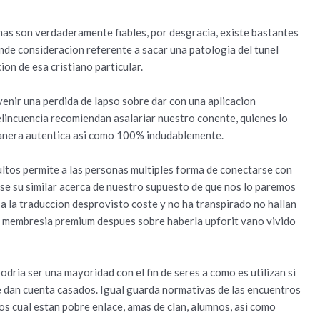
mas son verdaderamente fiables, por desgracia, existe bastantes
de consideracion referente a sacar una patologi­a del tunel
on de esa cristiano particular.
evenir una perdida de lapso sobre dar con una aplicacion
delincuencia recomiendan asalariar nuestro conente, quienes lo
nera autentica asi­ como 100% indudablemente.
tos permite a las personas multiples forma de conectarse con
se su similar acerca de nuestro supuesto de que nos lo paremos
 a la traduccion desprovisto coste y no ha transpirado no hallan
a membresia premium despues sobre haberla upforit vano vivido
odri­a ser una mayoridad con el fin de seres a como es utilizan si
e dan cuenta casados. Igual guarda normativas de las encuentros
uos cual estan pobre enlace, amas de clan, alumnos, asi­ como