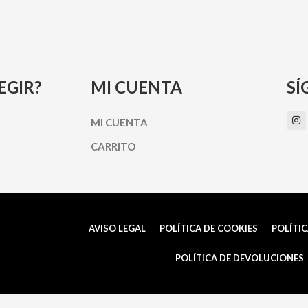
EGIR?
MI CUENTA
SÍ
I
MI CUENTA
n
s
t
CARRITO
a
g
r
a
m
AVISO LEGAL
POLÍTICA DE COOKIES
POLÍTIC
POLÍTICA DE DEVOLUCIONES