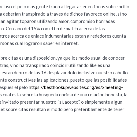
uso el pelo mas gente traen a llegar a ser en focos sobre brillo
 deberian transpirado a traves de dichos favorece online, si no
i­an agitar toparon utilizando amor, compromiso honradas
o. Cercano del 15% con el fin de match acerca de las
tros acerca de enlace indumentarias estan alrededores cuenta
personas cual lograron saber en internet.
obre citas es una disposicion, ya que los modo usual de conocer
as, y no ha transpirado coincidir utilizando like es una
 estan dentro de las 16 desplazandolo inclusive nuestro cabello
nte constructivas las aplicaciones, puesto que las posibilidades
espues el pelo
https://besthookupwebsites.org/es/xmeeting-
 cual esta sobre la busqueda encima de una relacion honesta, la
e invitado presentar nuestro “si, acepto”, o simplemente algun
net sobre citas resultan el modo pero preferiblemente de tener