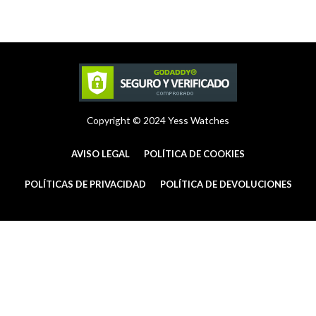
a
e
b
g
r
o
r
e
o
a
s
k
m
t
-
f
Copyright © 2024 Yess Watches
AVISO LEGAL
POLÍTICA DE COOKIES
POLÍTICAS DE PRIVACIDAD
POLÍTICA DE DEVOLUCIONES