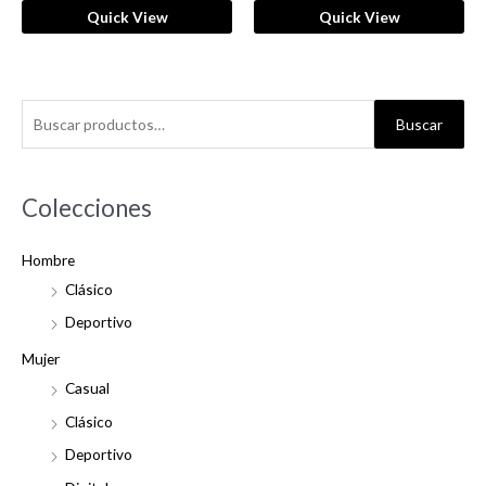
Quick View
Quick View
B
Buscar
u
s
c
Colecciones
a
Hombre
r
Clásico
p
o
Deportivo
r
Mujer
:
Casual
Clásico
Deportivo