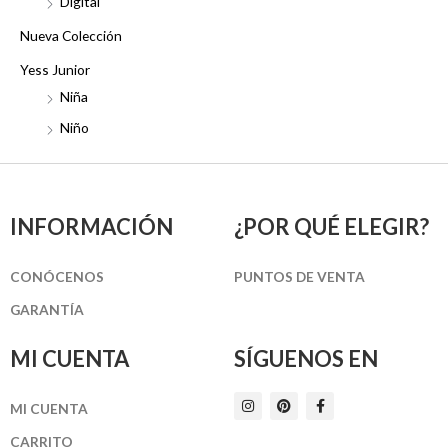
Digital
Nueva Colección
Yess Junior
Niña
Niño
INFORMACIÓN
¿POR QUÉ ELEGIR?
CONÓCENOS
PUNTOS DE VENTA
GARANTÍA
MI CUENTA
SÍGUENOS EN
I
P
F
MI CUENTA
n
i
a
s
n
c
t
t
e
CARRITO