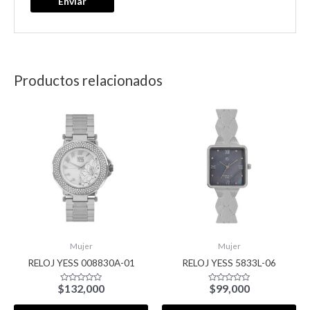
Productos relacionados
Mujer
Mujer
RELOJ YESS 008830A-01
RELOJ YESS 5833L-06
$
132,000
$
99,000
Valorado
Valorado
con
con
0
0