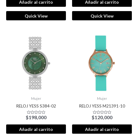
de
de
Añadir al carrito
Añadir al carrito
5
5
Quick View
Quick View
Mujer
Mujer
RELOJ YESS S384-02
RELOJ YESS M21391-10
$
198,000
$
120,000
Valorado
Valorado
con
con
0
0
de
de
Añadir al carrito
Añadir al carrito
5
5