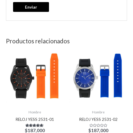
Productos relacionados
Hombre
Hombre
RELOJ YESS 2531-01
RELOJ YESS 2531-02
$
187,000
$
187,000
Valorado con
Valorado