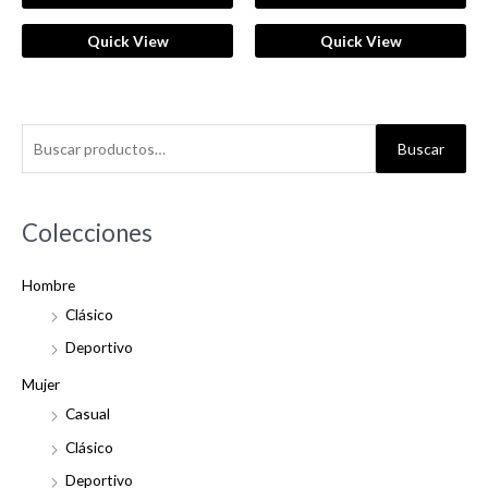
Quick View
Quick View
B
Buscar
u
s
c
Colecciones
a
Hombre
r
Clásico
p
o
Deportivo
r
Mujer
:
Casual
Clásico
Deportivo