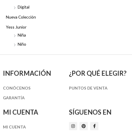
Digital
Nueva Colección
Yess Junior
Niña
Niño
INFORMACIÓN
¿POR QUÉ ELEGIR?
CONÓCENOS
PUNTOS DE VENTA
GARANTÍA
MI CUENTA
SÍGUENOS EN
I
P
F
MI CUENTA
n
i
a
s
n
c