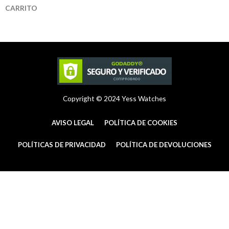
t
t
e
CARRITO
a
e
b
g
r
o
r
e
o
a
s
k
m
t
-
f
Copyright © 2024 Yess Watches
AVISO LEGAL
POLÍTICA DE COOKIES
POLÍTICAS DE PRIVACIDAD
POLÍTICA DE DEVOLUCIONES