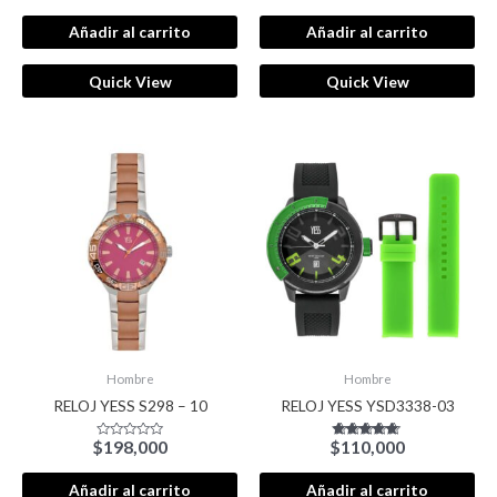
5.00
con
de 5
0
de
Añadir al carrito
Añadir al carrito
5
Quick View
Quick View
Hombre
Hombre
RELOJ YESS S298 – 10
RELOJ YESS YSD3338-03
$
198,000
$
110,000
Valorado
Valorado con
con
5.00
0
de 5
de
Añadir al carrito
Añadir al carrito
5