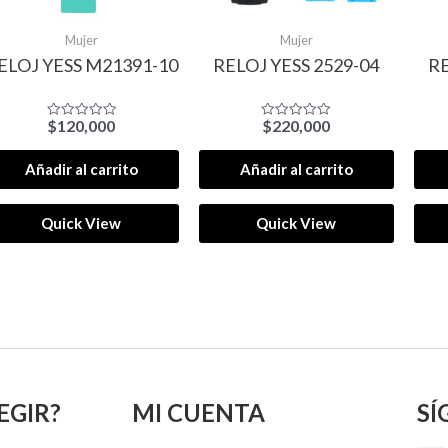
Mujer
Mujer
ELOJ YESS M21391-10
RELOJ YESS 2529-04
RE
$
120,000
$
220,000
Valorado
Valorado
con
con
0
0
de
de
Añadir al carrito
Añadir al carrito
5
5
Quick View
Quick View
EGIR?
MI CUENTA
SÍ