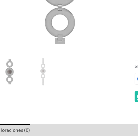
S
loraciones (0)