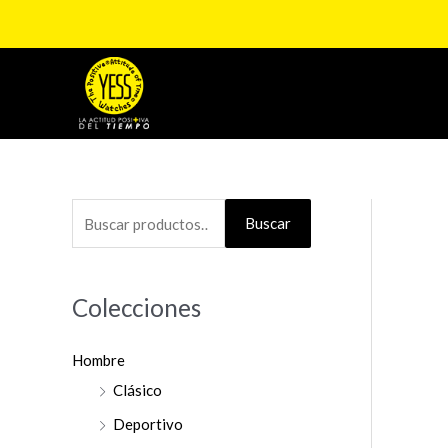
Ir
al
contenido
B
Buscar
u
s
Colecciones
c
a
Hombre
r
Clásico
p
o
Deportivo