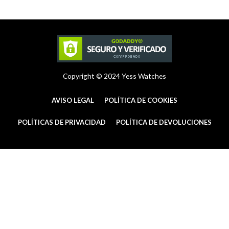
r
e
o
a
s
k
m
t
-
f
Copyright © 2024 Yess Watches
AVISO LEGAL
POLÍTICA DE COOKIES
POLÍTICAS DE PRIVACIDAD
POLÍTICA DE DEVOLUCIONES