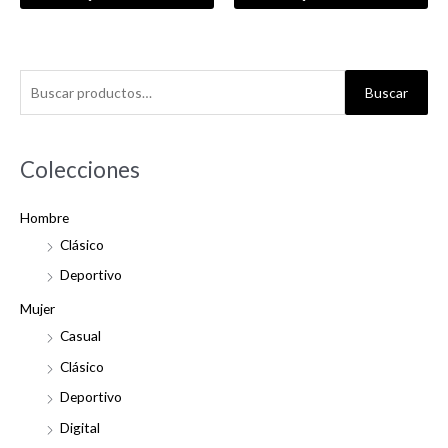
B
Buscar
u
s
c
Colecciones
a
Hombre
r
Clásico
p
o
Deportivo
r
Mujer
:
Casual
Clásico
Deportivo
Digital