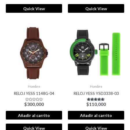
Quick View
Quick View
Hombre
Hombre
RELOJ YESS 1148G-04
RELOJ YESS YSD3338-03
$
300,000
$
110,000
Valorado
Valorado con
con
5.00
0
de 5
de
Añadir al carrito
Añadir al carrito
5
Quick View
Quick View