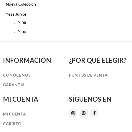
Nueva Colección
Yess Junior
Niña
Niño
INFORMACIÓN
¿POR QUÉ ELEGIR?
CONÓCENOS
PUNTOS DE VENTA
GARANTÍA
MI CUENTA
SÍGUENOS EN
I
P
F
MI CUENTA
n
i
a
s
n
c
t
t
e
CARRITO
a
e
b
g
r
o