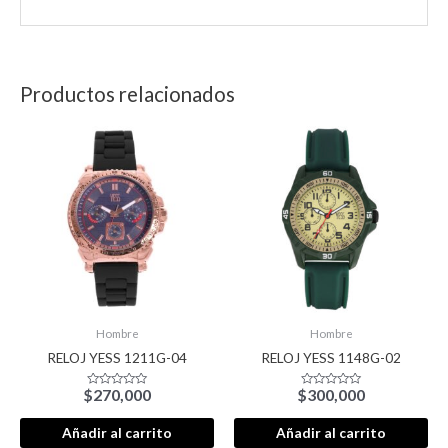
Productos relacionados
Hombre
Hombre
RELOJ YESS 1211G-04
RELOJ YESS 1148G-02
$
270,000
$
300,000
Valorado
Valorado
con
con
0
0
de
de
Añadir al carrito
Añadir al carrito
5
5