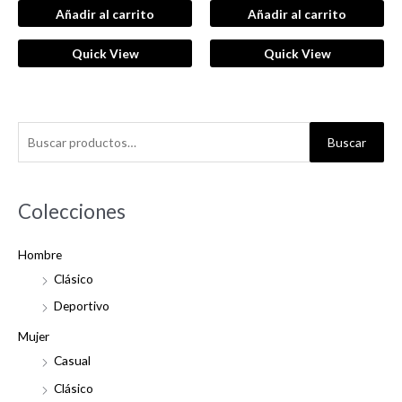
de
de
Añadir al carrito
Añadir al carrito
5
5
Quick View
Quick View
B
Buscar
u
s
c
Colecciones
a
Hombre
r
Clásico
p
o
Deportivo
r
Mujer
:
Casual
Clásico