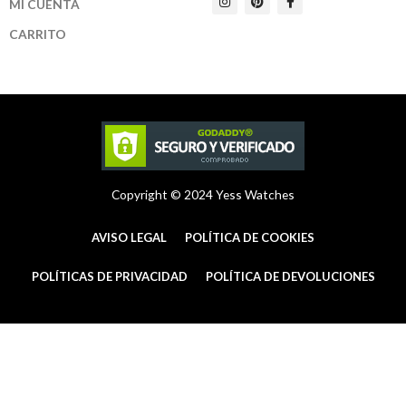
MI CUENTA
n
i
a
s
n
c
t
t
e
CARRITO
a
e
b
g
r
o
r
e
o
a
s
k
m
t
-
f
Copyright © 2024 Yess Watches
AVISO LEGAL
POLÍTICA DE COOKIES
POLÍTICAS DE PRIVACIDAD
POLÍTICA DE DEVOLUCIONES