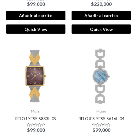
$
99,000
$
220,000
Valorado con
Valorado
5.00
con
de 5
0
de
Añadir al carrito
Añadir al carrito
5
Quick View
Quick View
Mujer
Mujer
RELOJ YESS 5833L-09
RELOJES YESS 5616L-04
$
99,000
$
99,000
Valorado
Valorado
con
con
0
0