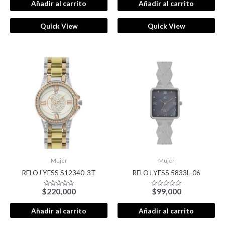
de
Añadir al carrito
Añadir al carrito
5
Quick View
Quick View
Mujer
Mujer
RELOJ YESS S12340-3T
RELOJ YESS 5833L-06
$
220,000
$
99,000
Valorado
Valorado
con
con
0
0
de
de
Añadir al carrito
Añadir al carrito
5
5