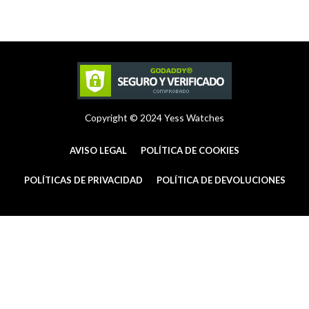
a
e
b
g
r
o
r
e
o
a
s
k
m
t
-
f
Copyright © 2024 Yess Watches
AVISO LEGAL
POLÍTICA DE COOKIES
POLÍTICAS DE PRIVACIDAD
POLÍTICA DE DEVOLUCIONES