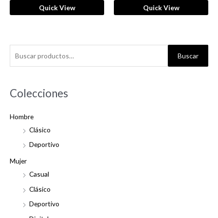
Quick View
Quick View
B
Buscar
u
s
c
Colecciones
a
Hombre
r
Clásico
p
o
Deportivo
r
Mujer
:
Casual
Clásico
Deportivo