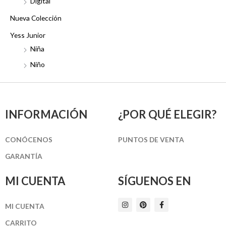
Digital
Nueva Colección
Yess Junior
Niña
Niño
INFORMACIÓN
¿POR QUÉ ELEGIR?
CONÓCENOS
PUNTOS DE VENTA
GARANTÍA
MI CUENTA
SÍGUENOS EN
I
P
F
MI CUENTA
n
i
a
s
n
c
t
t
e
CARRITO