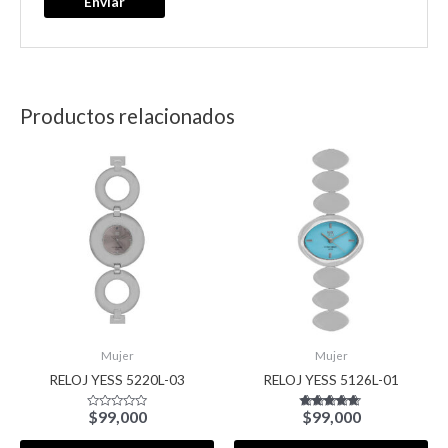
Productos relacionados
Mujer
Mujer
RELOJ YESS 5220L-03
RELOJ YESS 5126L-01
$
99,000
$
99,000
Valorado
Valorado con
con
5.00
0
de 5