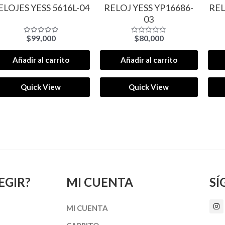
ELOJES YESS 5616L-04
RELOJ YESS YP16686-
REL
03
$
99,000
$
80,000
Valorado
Valorado
con
con
0
0
de
de
Añadir al carrito
Añadir al carrito
5
5
Quick View
Quick View
EGIR?
MI CUENTA
SÍ
I
MI CUENTA
n
s
t