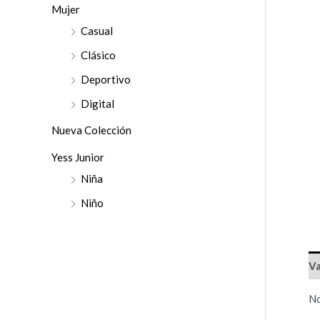
r
Mujer
:
Casual
Clásico
Deportivo
Digital
Nueva Colección
Yess Junior
Niña
Niño
Va
No