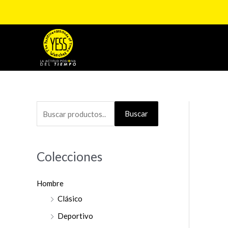
Ir
al
contenido
B
Buscar
u
s
Colecciones
c
a
Hombre
r
Clásico
p
o
Deportivo