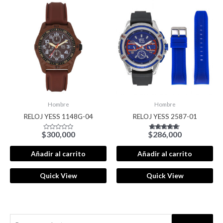
Hombre
Hombre
RELOJ YESS 1148G-04
RELOJ YESS 2587-01
$
300,000
$
286,000
Valorado
Valorado con
con
5.00
0
de 5
de
Añadir al carrito
Añadir al carrito
5
Quick View
Quick View
B