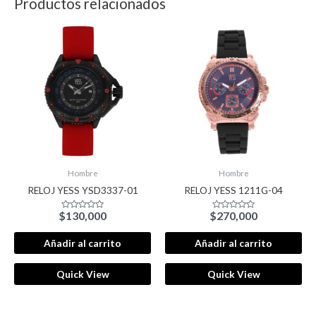
Productos relacionados
Hombre
Hombre
RELOJ YESS YSD3337-01
RELOJ YESS 1211G-04
$
130,000
$
270,000
Valorado
Valorado
con
con
0
0
de
de
Añadir al carrito
Añadir al carrito
5
5
Quick View
Quick View