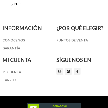
Niño
INFORMACIÓN
¿POR QUÉ ELEGIR?
CONÓCENOS
PUNTOS DE VENTA
GARANTÍA
MI CUENTA
SÍGUENOS EN
I
P
F
MI CUENTA
n
i
a
s
n
c
t
t
e
CARRITO
a
e
b
g
r
o
r
e
o
a
s
k
m
t
-
f