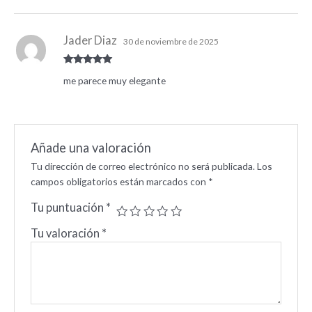
Jader Diaz
30 de noviembre de 2025
Valorado
me parece muy elegante
con
5
de 5
Añade una valoración
Tu dirección de correo electrónico no será publicada.
Los
campos obligatorios están marcados con
*
Tu puntuación
*
Tu valoración
*