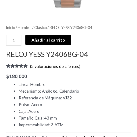
Inicio
/
Hombre
/
Clásico
/ RELOJ YESS Y24068G-04
Añadir al carrito
RELOJ YESS Y24068G-04
(
3
valoraciones de clientes)
Valorado
3
$
180,000
con
5.00
de
5 en base a
Línea: Hombre
valoraciones
de clientes
Mecanismo: Análogo, Calendario
Referencia de Máquina: VJ32
Pulso: Acero
Caja: Acero
Tamaño Caja: 43 mm
Impermeabilidad: 3 ATM