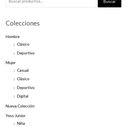
Buscar
u
s
c
Colecciones
a
Hombre
r
Clásico
p
o
Deportivo
r
Mujer
:
Casual
Clásico
Deportivo
Digital
Nueva Colección
Yess Junior
Niña