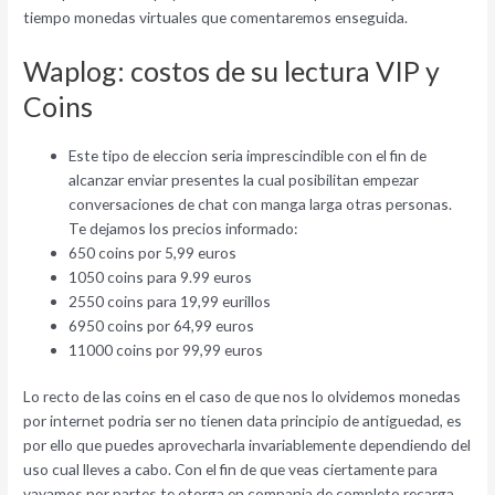
tiempo monedas virtuales que comentaremos enseguida.
Waplog: costos de su lectura VIP y
Coins
Este tipo de eleccion seri­a imprescindible con el fin de
alcanzar enviar presentes la cual posibilitan empezar
conversaciones de chat con manga larga otras personas.
Te dejamos los precios informado:
650 coins por 5,99 euros
1050 coins para 9.99 euros
2550 coins para 19,99 eurillos
6950 coins por 64,99 euros
11000 coins por 99,99 euros
Lo recto de las coins en el caso de que nos lo olvidemos monedas
por internet podri­a ser no tienen data principio de antiguedad, es
por ello que puedes aprovecharla invariablemente dependiendo del
uso cual lleves a cabo. Con el fin de que veas ciertamente para
vayamos por partes te otorga en compania de completo recarga