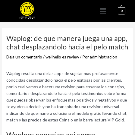
Ir
Menú
al
0
contenido
Navegación
de
Waplog: de que manera juega una app,
entradas
chat desplazandolo hacia el pelo match
Deja un comentario
/
wellhello es review
/ Por
administracion
Waplog resulta una de las apps de sujetar mas profusamente
conocidas desplazandolo hacia el pelo exitosas por las clientes,
por lo cual vamos a hacer una revision para ensenar los consejos,
comentarios desplazandolo hacia el pelo testimonios sobre forma
que puedas observar los enfoque mas positivos y negativos y que
te ayuden a decidir, y no ha transpirado una revision universal
indicando de que manera soluciona el modelo gratis llevando chat,
match y las precios de estas Coins o en la barra lectura VIP Gold.
Waplog: consejos asi­ como