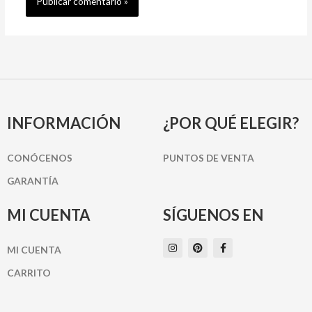
INFORMACIÓN
¿POR QUÉ ELEGIR?
CONÓCENOS
PUNTOS DE VENTA
GARANTÍA
MI CUENTA
SÍGUENOS EN
I
P
F
MI CUENTA
n
i
a
s
n
c
t
t
e
CARRITO
a
e
b
g
r
o
r
e
o
a
s
k