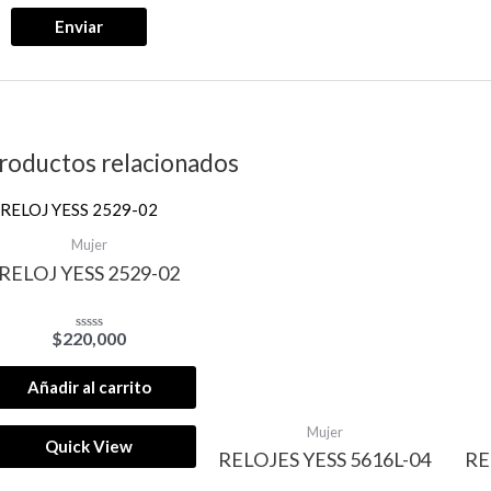
roductos relacionados
Mujer
RELOJ YESS 2529-02
$
220,000
Valorado
con
0
de
Añadir al carrito
5
Mujer
Quick View
RELOJES YESS 5616L-04
RE