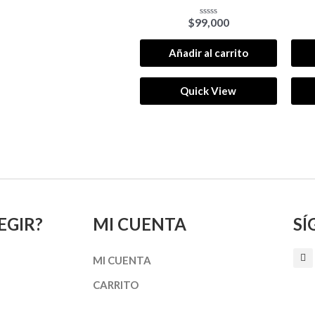
$
99,000
Valorado
con
0
de
Añadir al carrito
5
Quick View
EGIR?
MI CUENTA
SÍ
I
MI CUENTA
n
s
t
CARRITO
a
g
r