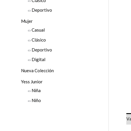
Clásico
p
o
Deportivo
r
Mujer
:
Casual
Clásico
Deportivo
Digital
Nueva Colección
Yess Junior
Niña
Niño
Va