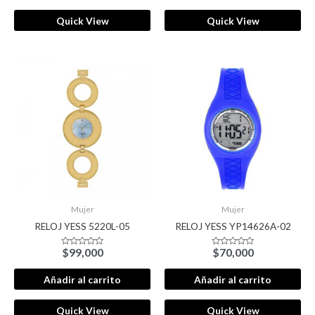
Quick View
Quick View
Mujer
Mujer
RELOJ YESS 5220L-05
RELOJ YESS YP14626A-02
$
99,000
$
70,000
Valorado
Valorado
con
con
0
0
de
de
Añadir al carrito
Añadir al carrito
5
5
Quick View
Quick View