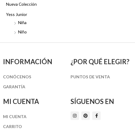
Nueva Colección
Yess Junior
Niña
Niño
INFORMACIÓN
¿POR QUÉ ELEGIR?
CONÓCENOS
PUNTOS DE VENTA
GARANTÍA
MI CUENTA
SÍGUENOS EN
I
P
F
MI CUENTA
n
i
a
s
n
c
t
t
e
CARRITO
a
e
b
g
r
o