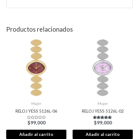
Productos relacionados
Mujer
Mujer
RELOJ YESS 5126L-06
RELOJ YESS 5126L-02
$
99,000
$
99,000
Valorado
Valorado con
con
5.00
0
de 5
de
Añadir al carrito
Añadir al carrito
5