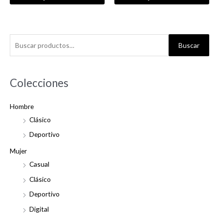
B
Buscar
u
s
c
Colecciones
a
Hombre
r
Clásico
p
o
Deportivo
r
Mujer
:
Casual
Clásico
Deportivo
Digital