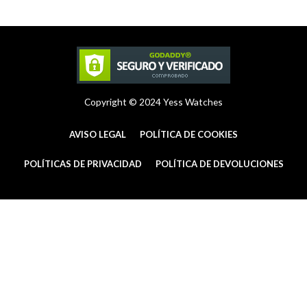
r
e
o
a
s
k
m
t
-
f
Copyright © 2024 Yess Watches
AVISO LEGAL
POLÍTICA DE COOKIES
POLÍTICAS DE PRIVACIDAD
POLÍTICA DE DEVOLUCIONES