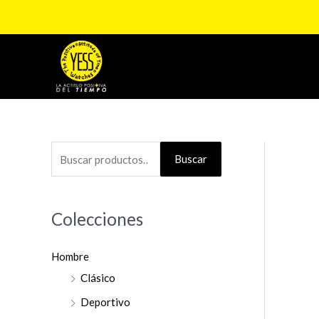
Ir
al
contenido
B
Buscar
u
s
Colecciones
c
a
Hombre
r
Clásico
p
o
Deportivo