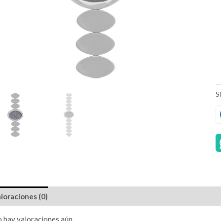
S
loraciones (0)
 hay valoraciones aún.