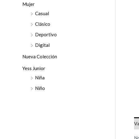
r
Mujer
:
Casual
Clásico
Deportivo
Digital
Nueva Colección
Yess Junior
Niña
Niño
Va
No