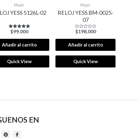
Mujer
Mujer
LOJ YESS 5126L-02
RELOJ YESS BM-0025-
07
$
99,000
$
198,000
Valorado
Valorado
con
con
5.00
0
de 5
de
Añadir al carrito
Añadir al carrito
5
Quick View
Quick View
GUENOS EN
P
F
i
a