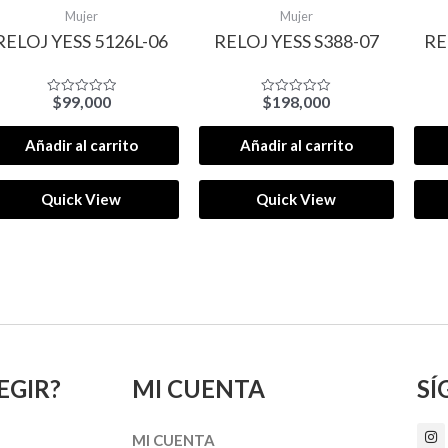
Mujer
Mujer
RELOJ YESS 5126L-06
RELOJ YESS S388-07
RE
$
99,000
$
198,000
Valorado
Valorado
con
con
0
0
de
de
Añadir al carrito
Añadir al carrito
5
5
Quick View
Quick View
EGIR?
MI CUENTA
SÍ
I
MI CUENTA
n