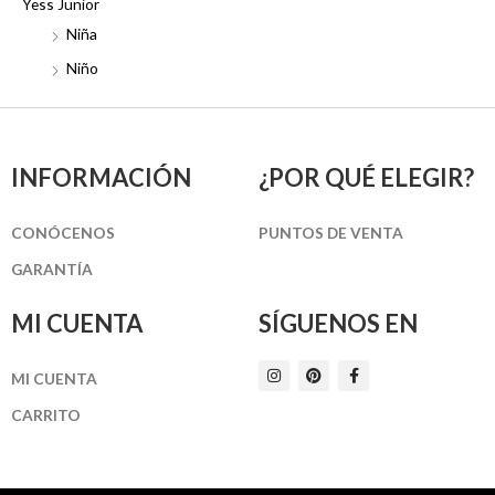
Yess Junior
Niña
Niño
INFORMACIÓN
¿POR QUÉ ELEGIR?
CONÓCENOS
PUNTOS DE VENTA
GARANTÍA
MI CUENTA
SÍGUENOS EN
I
P
F
MI CUENTA
n
i
a
s
n
c
t
t
e
CARRITO
a
e
b
g
r
o
r
e
o
a
s
k
m
t
-