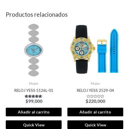
Productos relacionados
Mujer
Mujer
RELOJ YESS 5126L-01
RELOJ YESS 2529-04
$
99,000
$
220,000
Valorado con
Valorado
5.00
con
de 5
0
de
Añadir al carrito
Añadir al carrito
5
Quick View
Quick View