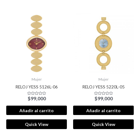
Mujer
Mujer
RELOJ YESS 5126L-06
RELOJ YESS 5220L-05
$
99,000
$
99,000
Valorado
Valorado
con
con
0
0
de
de
Añadir al carrito
Añadir al carrito
5
5
Quick View
Quick View