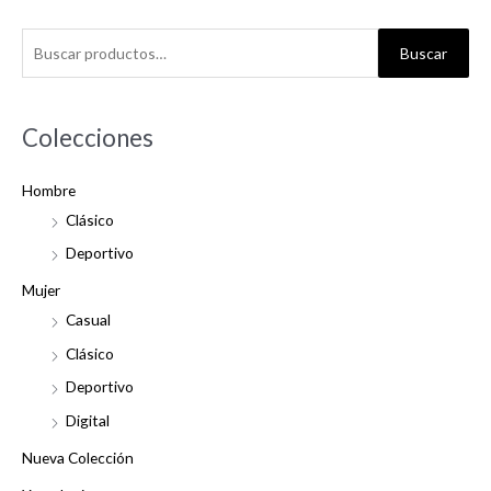
B
Buscar
u
s
c
Colecciones
a
Hombre
r
Clásico
p
o
Deportivo
r
Mujer
:
Casual
Clásico
Deportivo
Digital
Nueva Colección