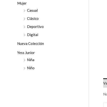
r
Mujer
:
Casual
Clásico
Deportivo
Digital
Nueva Colección
Yess Junior
Niña
Niño
Va
No