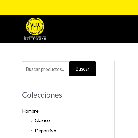
Ir
al
contenido
B
Buscar
u
s
Colecciones
c
a
Hombre
r
Clásico
p
o
Deportivo