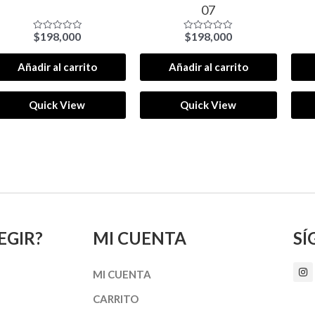
07
$
198,000
$
198,000
Valorado
Valorado
con
con
0
0
de
de
Añadir al carrito
Añadir al carrito
5
5
Quick View
Quick View
EGIR?
MI CUENTA
SÍ
I
MI CUENTA
n
s
t
CARRITO
a