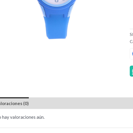
S
C
loraciones (0)
 hay valoraciones aún.