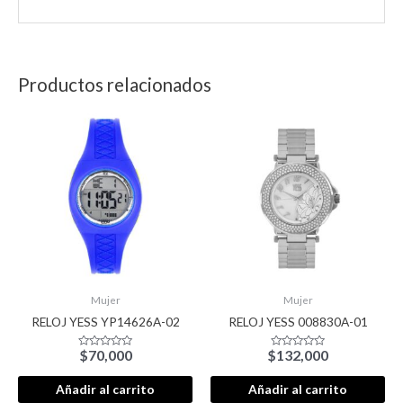
Productos relacionados
Mujer
Mujer
RELOJ YESS YP14626A-02
RELOJ YESS 008830A-01
$
70,000
$
132,000
Valorado
Valorado
con
con
0
0
de
de
Añadir al carrito
Añadir al carrito
5
5