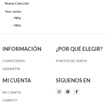
Nueva Colección
Yess Junior
Niña
Niño
INFORMACIÓN
¿POR QUÉ ELEGIR?
CONÓCENOS
PUNTOS DE VENTA
GARANTÍA
MI CUENTA
SÍGUENOS EN
I
P
F
MI CUENTA
n
i
a
s
n
c
t
t
e
CARRITO
a
e
b
g
r
o