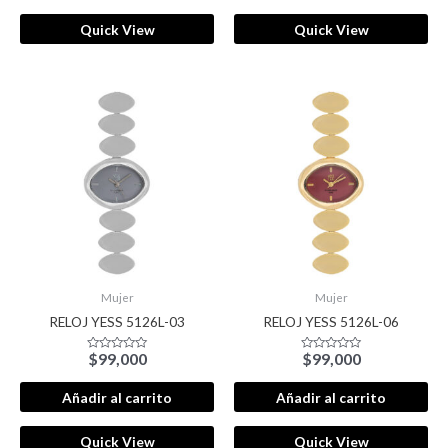
Quick View
Quick View
Mujer
Mujer
RELOJ YESS 5126L-03
RELOJ YESS 5126L-06
$
99,000
$
99,000
Valorado
Valorado
con
con
0
0
de
de
Añadir al carrito
Añadir al carrito
5
5
Quick View
Quick View