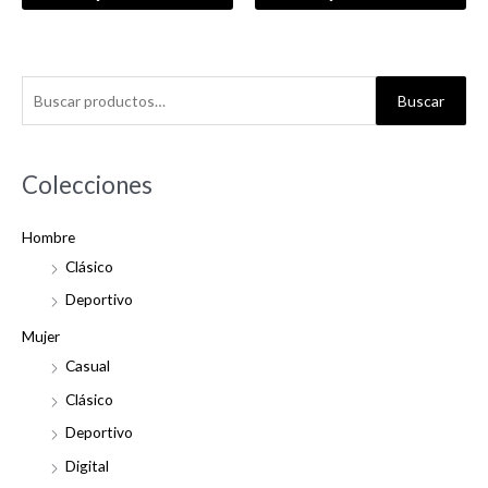
B
Buscar
u
s
c
Colecciones
a
Hombre
r
Clásico
p
o
Deportivo
r
Mujer
:
Casual
Clásico
Deportivo
Digital