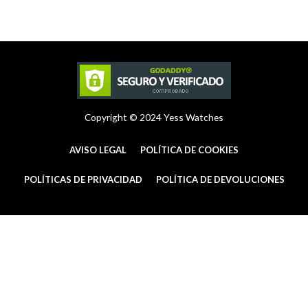
a
e
b
g
r
o
r
e
o
a
s
k
m
t
-
f
Copyright © 2024 Yess Watches
AVISO LEGAL
POLÍTICA DE COOKIES
POLÍTICAS DE PRIVACIDAD
POLÍTICA DE DEVOLUCIONES