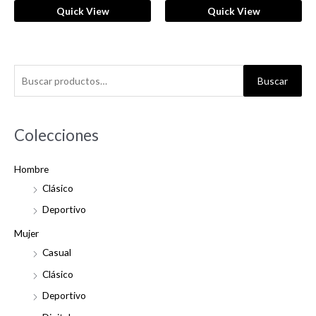
Quick View
Quick View
B
Buscar
u
s
c
Colecciones
a
Hombre
r
Clásico
p
o
Deportivo
r
Mujer
:
Casual
Clásico
Deportivo