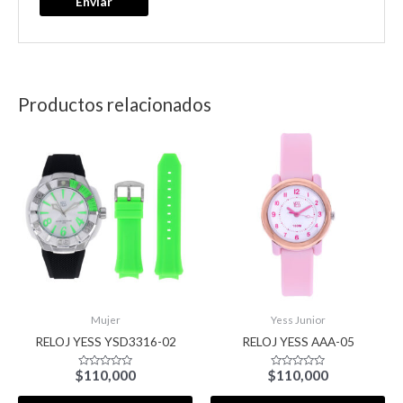
Productos relacionados
Mujer
Yess Junior
RELOJ YESS YSD3316-02
RELOJ YESS AAA-05
$
110,000
$
110,000
Valorado
Valorado
con
con
0
0