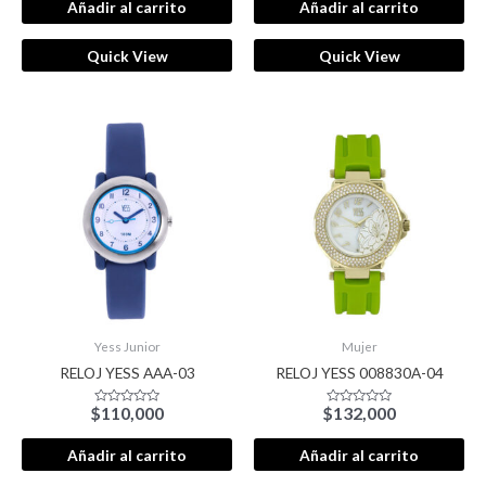
de
de
Añadir al carrito
Añadir al carrito
5
5
Quick View
Quick View
Yess Junior
Mujer
RELOJ YESS AAA-03
RELOJ YESS 008830A-04
$
110,000
$
132,000
Valorado
Valorado
con
con
0
0
de
de
Añadir al carrito
Añadir al carrito
5
5