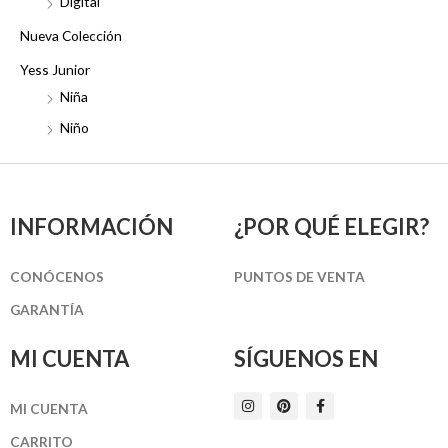
Digital
Nueva Colección
Yess Junior
Niña
Niño
INFORMACIÓN
¿POR QUÉ ELEGIR?
CONÓCENOS
PUNTOS DE VENTA
GARANTÍA
MI CUENTA
SÍGUENOS EN
I
P
F
MI CUENTA
n
i
a
s
n
c
t
t
e
CARRITO