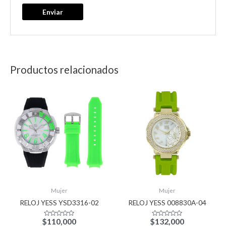
Productos relacionados
Mujer
Mujer
RELOJ YESS YSD3316-02
RELOJ YESS 008830A-04
$
110,000
$
132,000
Valorado
Valorado