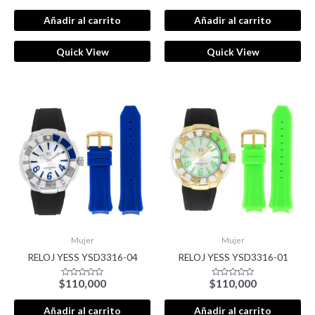
con
con
0
0
de
de
Añadir al carrito
Añadir al carrito
5
5
Quick View
Quick View
Mujer
Mujer
RELOJ YESS YSD3316-04
RELOJ YESS YSD3316-01
$
110,000
$
110,000
Valorado
Valorado
con
con
0
0
de
de
Añadir al carrito
Añadir al carrito
5
5