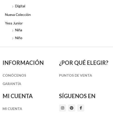
Digital
Nueva Colección
Yess Junior
Niña
Niño
INFORMACIÓN
¿POR QUÉ ELEGIR?
CONÓCENOS
PUNTOS DE VENTA
GARANTÍA
MI CUENTA
SÍGUENOS EN
I
P
F
MI CUENTA
n
i
a
s
n
c