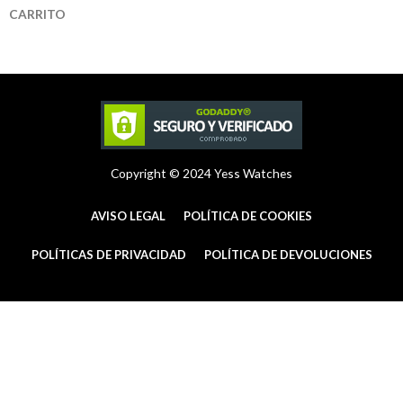
t
t
e
CARRITO
a
e
b
g
r
o
r
e
o
a
s
k
m
t
-
f
Copyright © 2024 Yess Watches
AVISO LEGAL
POLÍTICA DE COOKIES
POLÍTICAS DE PRIVACIDAD
POLÍTICA DE DEVOLUCIONES