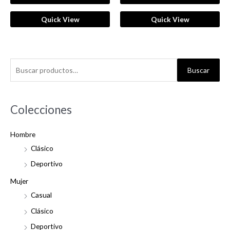
Quick View
Quick View
B
Buscar
u
s
c
Colecciones
a
Hombre
r
Clásico
p
o
Deportivo
r
Mujer
:
Casual
Clásico
Deportivo