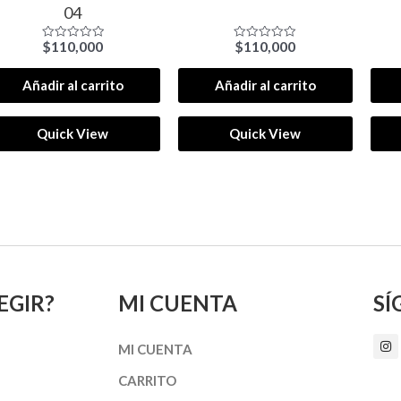
04
$
110,000
$
110,000
Valorado
Valorado
con
con
0
0
de
de
Añadir al carrito
Añadir al carrito
5
5
Quick View
Quick View
EGIR?
MI CUENTA
SÍ
I
MI CUENTA
n
s
t
CARRITO
a