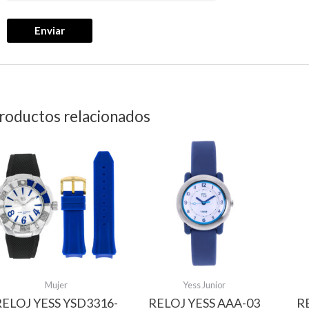
roductos relacionados
Mujer
Yess Junior
RELOJ YESS YSD3316-
RELOJ YESS AAA-03
R