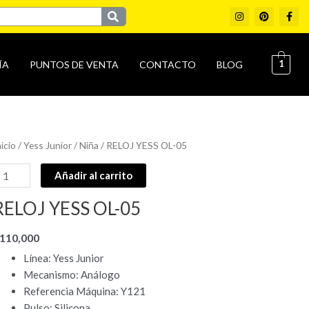
I
P
F
n
i
a
s
n
c
t
t
e
a
e
b
g
r
o
1
ÍA
PUNTOS DE VENTA
CONTACTO
BLOG
r
e
o
a
s
k
m
t
-
f
ELOJ
nicio
/
Yess Junior
/
Niña
/ RELOJ YESS OL-05
ESS
Añadir al carrito
L-
5
RELOJ YESS OL-05
antidad
110,000
Línea: Yess Junior
Mecanismo: Análogo
Referencia Máquina: Y121
Pulso: Silicona