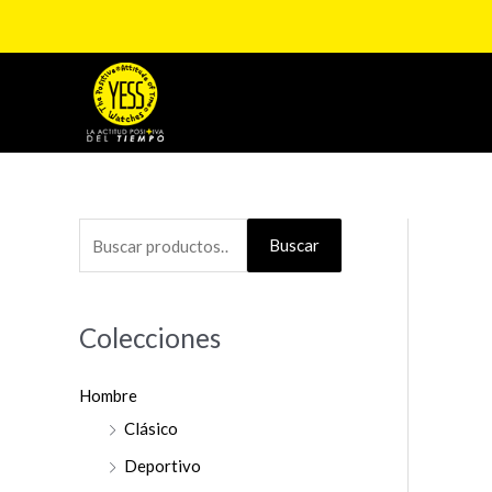
Ir
al
contenido
B
Buscar
u
s
Colecciones
c
a
Hombre
r
Clásico
p
o
Deportivo