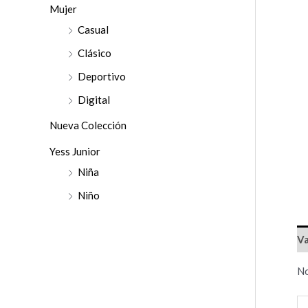
r
Mujer
:
Casual
Clásico
Deportivo
Digital
Nueva Colección
Yess Junior
Niña
Niño
Va
No