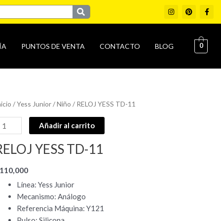
I
P
F
n
i
a
s
n
c
t
t
e
a
e
b
g
r
o
0
ÍA
PUNTOS DE VENTA
CONTACTO
BLOG
r
e
o
a
s
k
m
t
-
f
ELOJ
nicio
/
Yess Junior
/
Niño
/ RELOJ YESS TD-11
ESS
Añadir al carrito
D-
1
RELOJ YESS TD-11
antidad
110,000
Línea: Yess Junior
Mecanismo: Análogo
Referencia Máquina: Y121
Pulso: Silicona