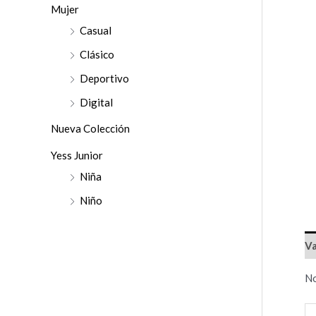
r
Mujer
:
Casual
Clásico
Deportivo
Digital
Nueva Colección
Yess Junior
Niña
Niño
Va
No