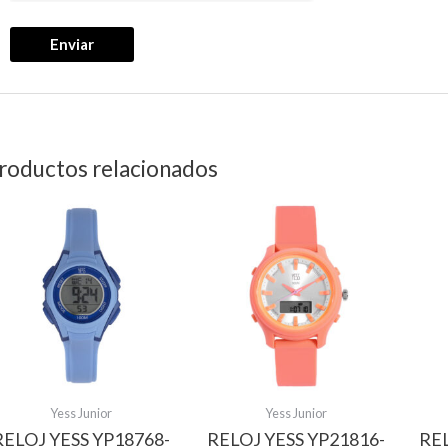
roductos relacionados
Yess Junior
Yess Junior
RELOJ YESS YP18768-
RELOJ YESS YP21816-
RE