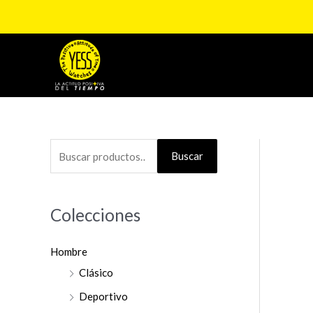
Ir
al
contenido
B
Buscar
u
s
Colecciones
c
a
Hombre
r
Clásico
p
o
Deportivo